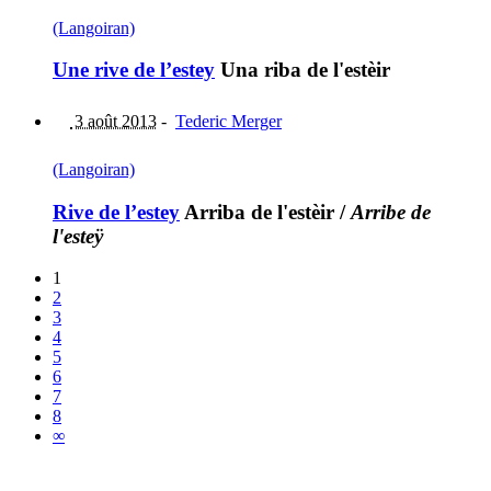
(Langoiran)
Une rive de l’estey
Una riba de l'estèir
3 août 2013
-
Tederic Merger
(Langoiran)
Rive de l’estey
Arriba de l'estèir
/
Arribe de
l'esteÿ
1
2
3
4
5
6
7
8
∞