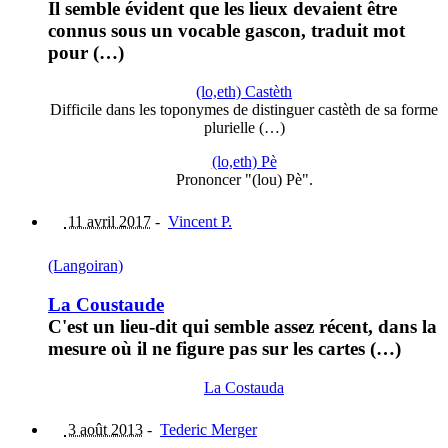
Il semble évident que les lieux devaient être
connus sous un vocable gascon, traduit mot
pour (…)
(lo,eth) Castèth
Difficile dans les toponymes de distinguer castèth de sa forme
plurielle (…)
(lo,eth) Pè
Prononcer "(lou) Pè".
11 avril 2017
-
Vincent P.
(Langoiran)
La Coustaude
C'est un lieu-dit qui semble assez récent, dans la
mesure où il ne figure pas sur les cartes (…)
La Costauda
3 août 2013
-
Tederic Merger