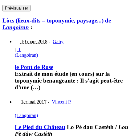
Lòcs (lieux-dits = toponymie, paysage...) de
Langoiran
:
10 mars 2018
-
Gaby
|
1
(Langoiran)
le Pont de Rose
Extrait de mon étude (en cours) sur la
toponymie benaugeante : Il s’agit peut-être
d’une (…)
1er mai 2017
-
Vincent P.
(Langoiran)
Le Pied du Château
Lo Pè dau Castèth
/
Lou
Pè dàw Castèth