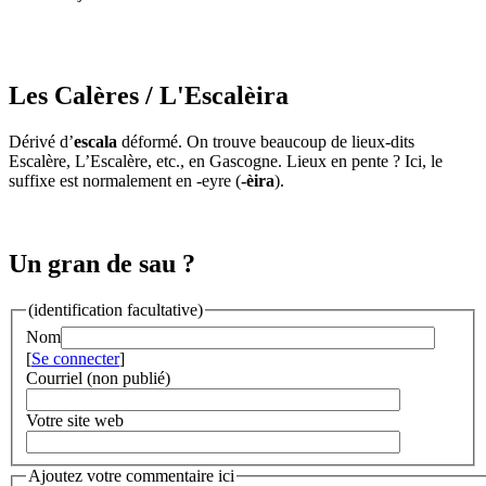
Les Calères
/ L'Escalèira
Dérivé d’
escala
déformé. On trouve beaucoup de lieux-dits
Escalère, L’Escalère, etc., en Gascogne. Lieux en pente ? Ici, le
suffixe est normalement en -eyre (
-èira
).
Un gran de sau ?
(identification facultative)
Nom
[
Se connecter
]
Courriel (non publié)
Votre site web
Ajoutez votre commentaire ici