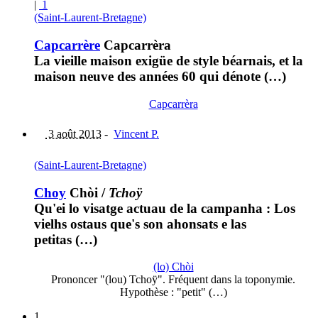
|
1
(Saint-Laurent-Bretagne)
Capcarrère
Capcarrèra
La vieille maison exigüe de style béarnais, et la
maison neuve des années 60 qui dénote (…)
Capcarrèra
3 août 2013
-
Vincent P.
(Saint-Laurent-Bretagne)
Choy
Chòi
/
Tchoÿ
Qu'ei lo visatge actuau de la campanha : Los
vielhs ostaus que's son ahonsats e las
petitas (…)
(lo) Chòi
Prononcer "(lou) Tchoÿ". Fréquent dans la toponymie.
Hypothèse : "petit" (…)
1