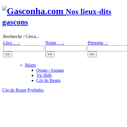
Nos lieux-dits
gascons
Recherche / Cèrca...
Lòcs :
Noms :
Prenoms :
Béarn
Ossau / Aussau
Vic-Bilh
Còr de Bearn
Còr de Bearn
Pyrénées