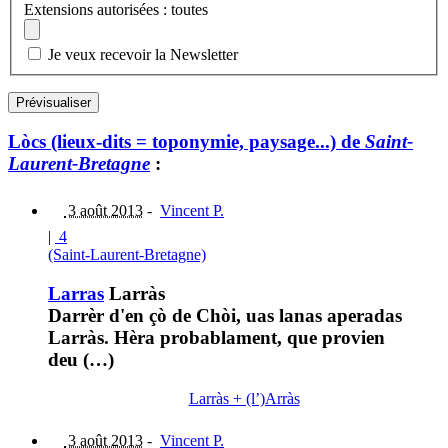
Extensions autorisées : toutes
Je veux recevoir la Newsletter
Lòcs (lieux-dits = toponymie, paysage...) de
Saint-
Laurent-Bretagne
:
3 août 2013
-
Vincent P.
|
4
(Saint-Laurent-Bretagne)
Larras
Larràs
Darrèr d'en çò de Chòi, uas lanas aperadas
Larràs. Hèra probablament, que provien
deu (…)
Larràs + (l’)Arràs
3 août 2013
-
Vincent P.