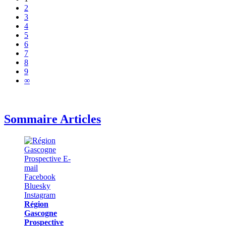
2
3
4
5
6
7
8
9
∞
Sommaire Articles
Région
Gascogne
Prospective