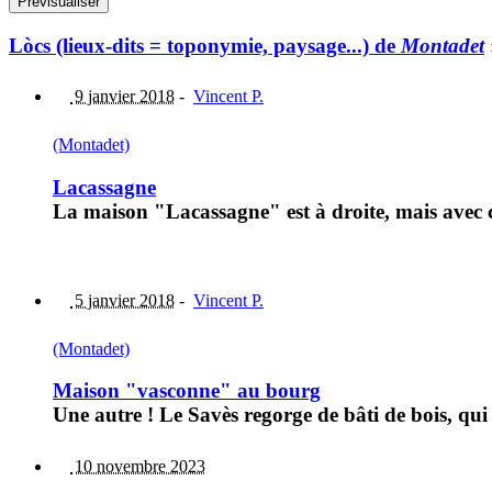
Lòcs (lieux-dits = toponymie, paysage...) de
Montadet
9 janvier 2018
-
Vincent P.
(Montadet)
Lacassagne
La maison "Lacassagne" est à droite, mais avec c
5 janvier 2018
-
Vincent P.
(Montadet)
Maison "vasconne" au bourg
Une autre ! Le Savès regorge de bâti de bois, q
10 novembre 2023