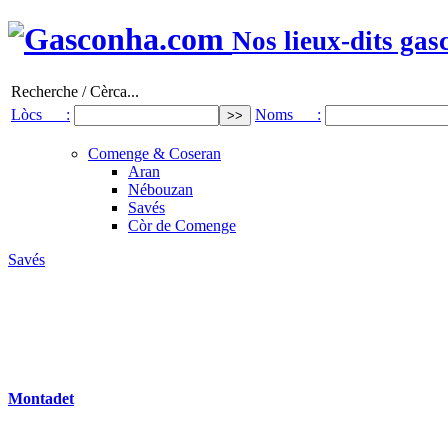
Nos lieux-dits gas
Recherche / Cèrca...
Lòcs :
Noms :
Comenge & Coseran
Aran
Nébouzan
Savés
Còr de Comenge
Savés
Montadet