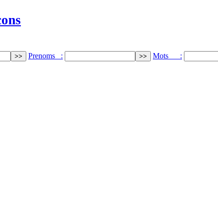
cons
Prenoms :
Mots :