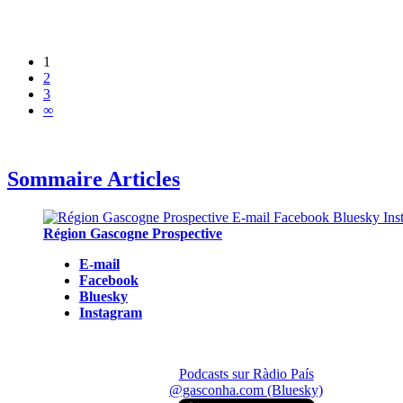
1
2
3
∞
Sommaire Articles
Région Gascogne Prospective
E-mail
Facebook
Bluesky
Instagram
Podcasts sur Ràdio País
@gasconha.com (Bluesky)