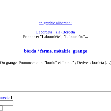
en graphie alibertine :
Labordeta + (la) Bordeta
Prononcer "Labourdéte", "Labourdéto"...
bòrda
/ ferme, métairie, grange
Ou grange. Prononcer entre "bordo" et "borde" ; Dérivés : bordeta (…
nnecter
]