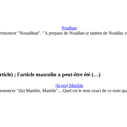
Noalhan
rononcer "Nouailhan". "A perpaus de Noaillan (e tanben de Noaillac 
cle) ; l'article masculin a peut-être été (…)
(la,era) Mariòla
rononcer "(la) Mariòlo, Mariòle"... Quel est le sens exact de ce nom q