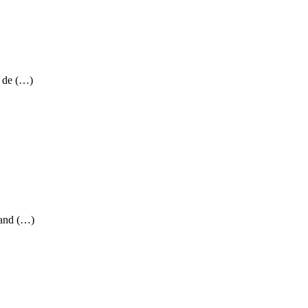
e de (…)
uand (…)