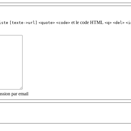
et le code HTML
iste
[texte->url]
<quote>
<code>
<q>
<del>
<i
ssion par email