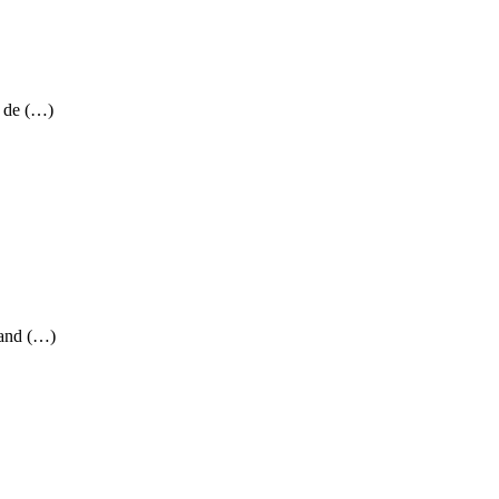
e de (…)
uand (…)