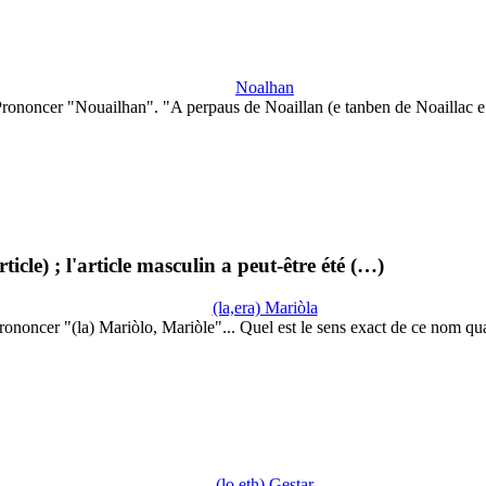
Noalhan
rononcer "Nouailhan". "A perpaus de Noaillan (e tanben de Noaillac 
cle) ; l'article masculin a peut-être été (…)
(la,era) Mariòla
rononcer "(la) Mariòlo, Mariòle"... Quel est le sens exact de ce nom q
(lo,eth) Gestar