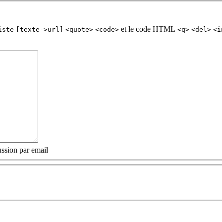
et le code HTML
iste
[texte->url]
<quote>
<code>
<q>
<del>
<i
ssion par email