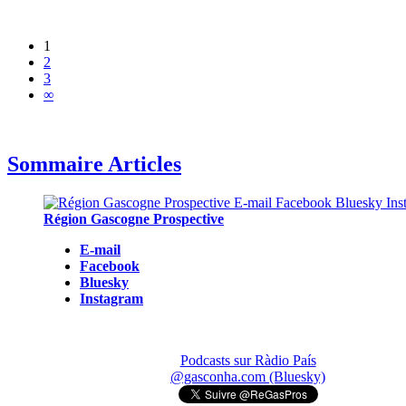
1
2
3
∞
Sommaire Articles
Région Gascogne Prospective
E-mail
Facebook
Bluesky
Instagram
Podcasts sur Ràdio País
@gasconha.com (Bluesky)