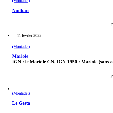
(Montadet)
Noilhan
P
11 février 2022
(Montadet)
Mariole
IGN : le Mariole CN, IGN 1950 : Mariole (sans arti
P
(Montadet)
Le Gesta