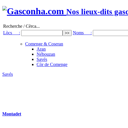
Nos lieux-dits gas
Recherche / Cèrca...
Lòcs :
Noms :
Comenge & Coseran
Aran
Nébouzan
Savés
Còr de Comenge
Savés
Montadet