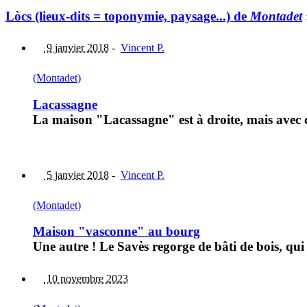
Lòcs (lieux-dits = toponymie, paysage...) de
Montadet
9 janvier 2018
-
Vincent P.
(Montadet)
Lacassagne
La maison "Lacassagne" est à droite, mais avec c
5 janvier 2018
-
Vincent P.
(Montadet)
Maison "vasconne" au bourg
Une autre ! Le Savès regorge de bâti de bois, q
10 novembre 2023