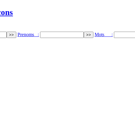
cons
Prenoms :
Mots :