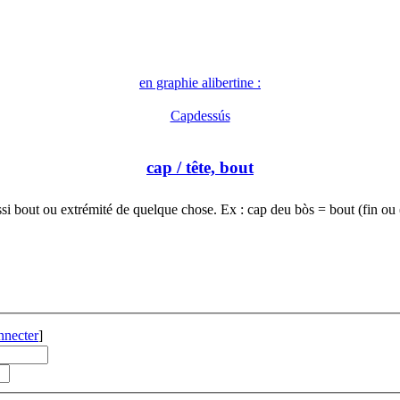
en graphie alibertine :
Capdessús
cap
/ tête, bout
si bout ou extrémité de quelque chose. Ex : cap deu bòs = bout (fin ou
nnecter
]