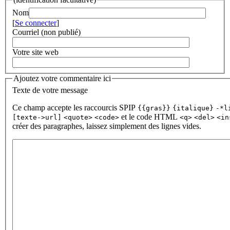
Nom
[
Se connecter
]
Courriel (non publié)
Votre site web
Ajoutez votre commentaire ici
Texte de votre message
Ce champ accepte les raccourcis SPIP
{{gras}}
{italique}
-*l
et le code HTML
[texte->url]
<quote>
<code>
<q>
<del>
<in
créer des paragraphes, laissez simplement des lignes vides.