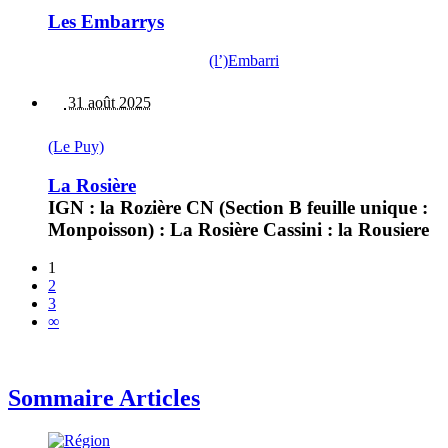
Les Embarrys
(l’)Embarri
31 août 2025
(Le Puy)
La Rosière
IGN : la Rozière CN (Section B feuille unique :
Monpoisson) : La Rosière Cassini : la Rousiere
1
2
3
∞
Sommaire Articles