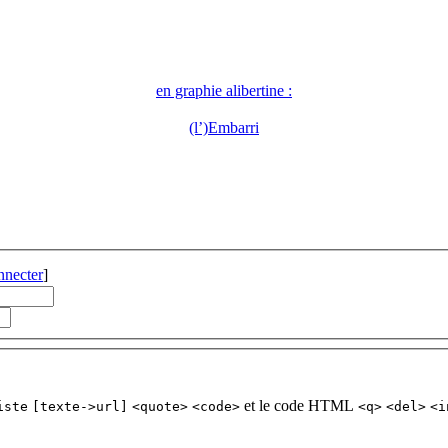
en graphie alibertine :
(l’)Embarri
nnecter
]
et le code HTML
iste
[texte->url]
<quote>
<code>
<q>
<del>
<i