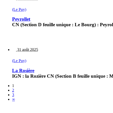
(Le Puy)
Peyrollet
CN (Section D feuille unique : Le Bourg) : Peyro
31 août 2025
(Le Puy)
La Rosière
IGN : la Rozière CN (Section B feuille unique : M
1
2
3
∞