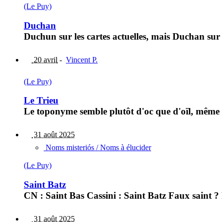
(Le Puy)
Duchan
Duchun sur les cartes actuelles, mais Duchan sur
20 avril
-
Vincent P.
(Le Puy)
Le Trieu
Le toponyme semble plutôt d'oc que d'oïl, même 
31 août 2025
Noms misteriós / Noms à élucider
(Le Puy)
Saint Batz
CN : Saint Bas Cassini : Saint Batz Faux saint ?
31 août 2025