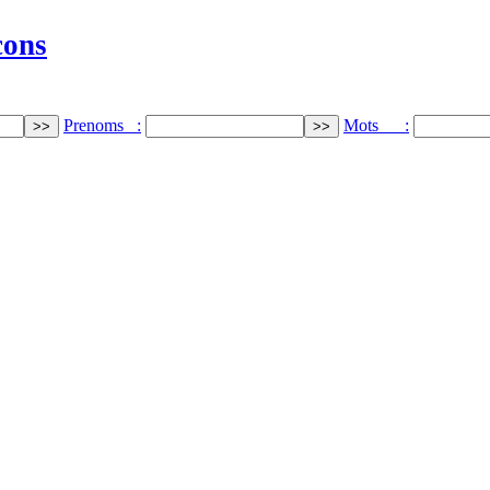
cons
Prenoms :
Mots :