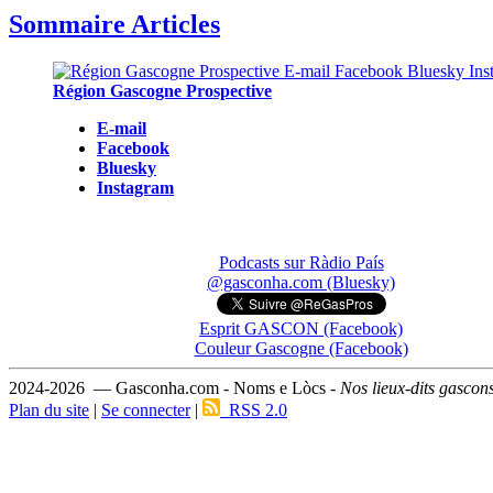
Sommaire Articles
Région Gascogne Prospective
E-mail
Facebook
Bluesky
Instagram
Podcasts sur Ràdio País
@gasconha.com (Bluesky)
Esprit GASCON (Facebook)
Couleur Gascogne (Facebook)
2024-2026 — Gasconha.com - Noms e Lòcs -
Nos lieux-dits gascon
Plan du site
|
Se connecter
|
RSS 2.0