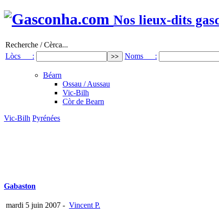
Nos lieux-dits gas
Recherche / Cèrca...
Lòcs :
Noms :
Béarn
Ossau / Aussau
Vic-Bilh
Còr de Bearn
Vic-Bilh
Pyrénées
Gabaston
mardi 5 juin 2007
-
Vincent P.