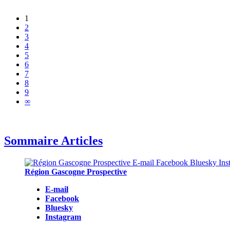
1
2
3
4
5
6
7
8
9
∞
Sommaire Articles
Région Gascogne Prospective
E-mail
Facebook
Bluesky
Instagram