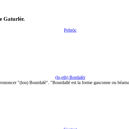
e Gaturlèr.
Pebròc
(lo,eth) Bordalèr
rononcer "(lou) Bourdalè". "Bourdallé est la forme gasconne ou béarn