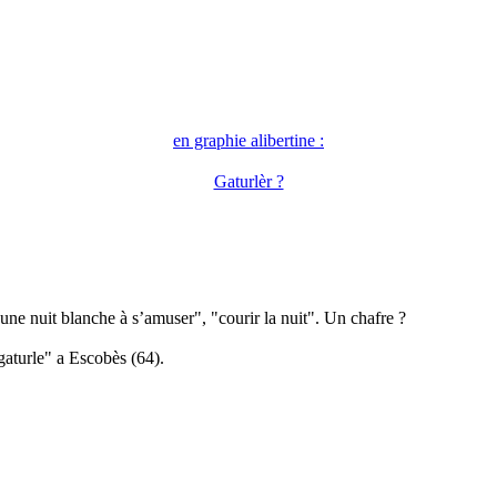
en graphie alibertine :
Gaturlèr ?
 une nuit blanche à s’amuser", "courir la nuit". Un chafre ?
aturle" a Escobès (64).