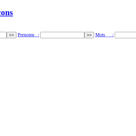
cons
Prenoms :
Mots :