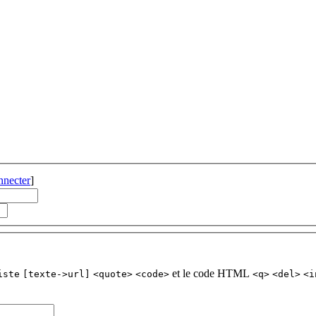
nnecter
]
et le code HTML
iste
[texte->url]
<quote>
<code>
<q>
<del>
<i