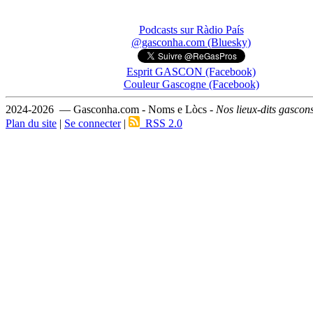
Podcasts sur Ràdio País
@gasconha.com (Bluesky)
Esprit GASCON (Facebook)
Couleur Gascogne (Facebook)
2024-2026 — Gasconha.com - Noms e Lòcs -
Nos lieux-dits gascon
Plan du site
|
Se connecter
|
RSS 2.0