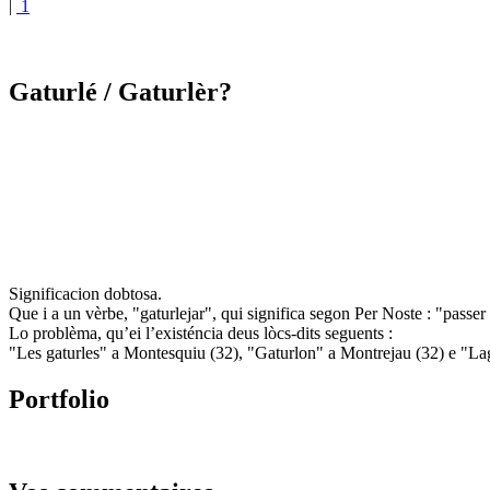
|
1
Gaturlé
/ Gaturlèr?
Significacion dobtosa.
Que i a un vèrbe, "gaturlejar", qui significa segon Per Noste : "passer
Lo problèma, qu’ei l’existéncia deus lòcs-dits seguents :
"Les gaturles" a Montesquiu (32), "Gaturlon" a Montrejau (32) e "Lag
Portfolio