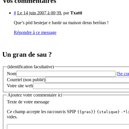
Vos commentaires
#
Le 14 juin 2007 à 00:39
,
par
Txatti
Que’s pòd hestejar e bastir ua maison deras beròias !
Répondre à ce message
Un gran de sau ?
(identification facultative)
Nom
[
Se co
Courriel (non publié)
Votre site web
Ajoutez votre commentaire ici
Texte de votre message
Ce champ accepte les raccourcis SPIP
{{gras}}
{italique}
-*l
vides.