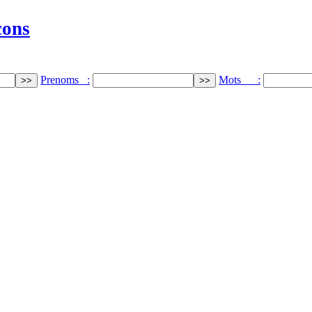
cons
Prenoms :
Mots :