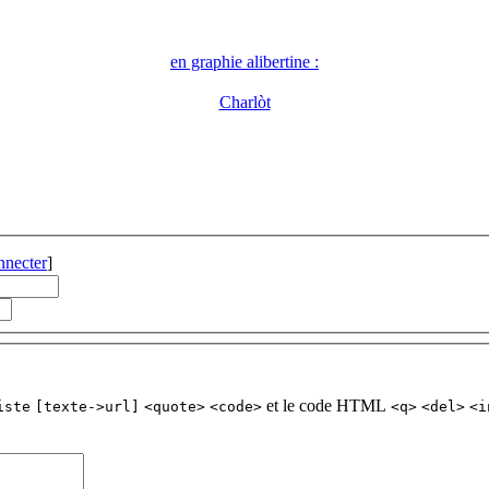
en graphie alibertine :
Charlòt
nnecter
]
et le code HTML
iste
[texte->url]
<quote>
<code>
<q>
<del>
<i