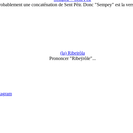
robablement une concaténation de Sent Pèir. Donc "Sempey" est la ver
(la) Ribeiròla
Prononcer "Ribeÿròle"...