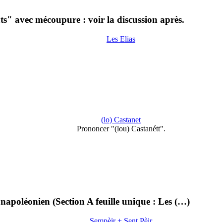
s" avec mécoupure : voir la discussion après.
Les Elias
(lo) Castanet
Prononcer "(lou) Castanétt".
apoléonien (Section A feuille unique : Les (…)
Sempèir + Sent Pèir