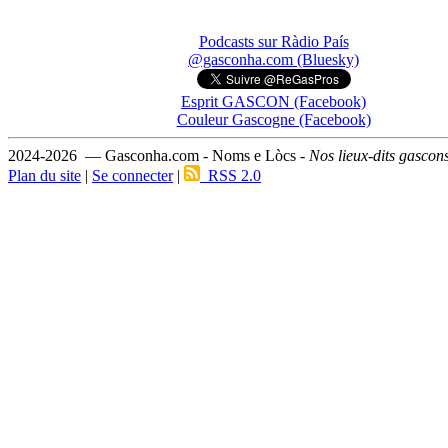
Podcasts sur Ràdio País
@gasconha.com (Bluesky)
Esprit GASCON (Facebook)
Couleur Gascogne (Facebook)
2024-2026 — Gasconha.com - Noms e Lòcs -
Nos lieux-dits gascon
Plan du site
|
Se connecter
|
RSS 2.0