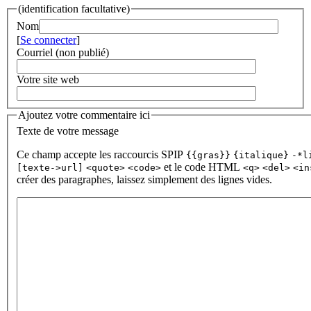
(identification facultative)
Nom
[
Se connecter
]
Courriel (non publié)
Votre site web
Ajoutez votre commentaire ici
Texte de votre message
Ce champ accepte les raccourcis SPIP
{{gras}}
{italique}
-*l
et le code HTML
[texte->url]
<quote>
<code>
<q>
<del>
<in
créer des paragraphes, laissez simplement des lignes vides.