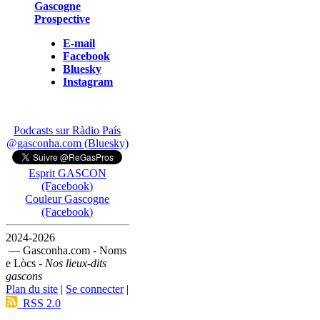
Gascogne
Prospective
E-mail
Facebook
Bluesky
Instagram
Podcasts sur Ràdio País
@gasconha.com (Bluesky)
Esprit GASCON
(Facebook)
Couleur Gascogne
(Facebook)
2024-2026
— Gasconha.com - Noms
e Lòcs -
Nos lieux-dits
gascons
Plan du site
|
Se connecter
|
RSS 2.0