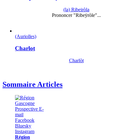
(la) Ribeiròla
Prononcer "Ribeÿròle"...
(Auriolles)
Charlot
Charlòt
Sommaire Articles
Région