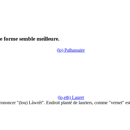
me forme semble meilleure.
(lo) Palhassaire
(lo,eth) Lauret
rononcer "(lou) Làwrét". Endroit planté de lauriers, comme "vernet" es