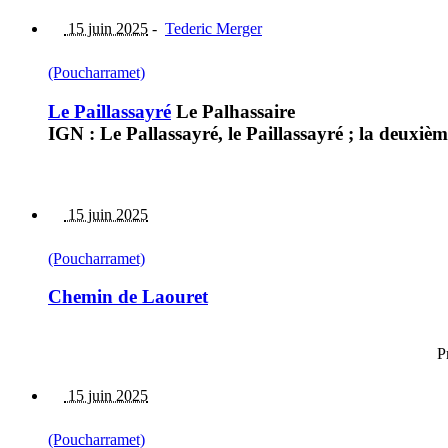
15 juin 2025
-
Tederic Merger
(Poucharramet)
Le Paillassayré
Le Palhassaire
IGN : Le Pallassayré, le Paillassayré ; la deuxiè
15 juin 2025
(Poucharramet)
Chemin de Laouret
P
15 juin 2025
(Poucharramet)