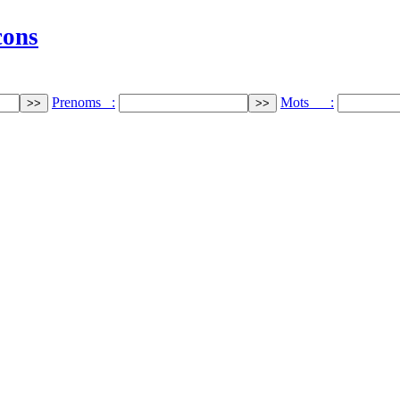
cons
Prenoms :
Mots :