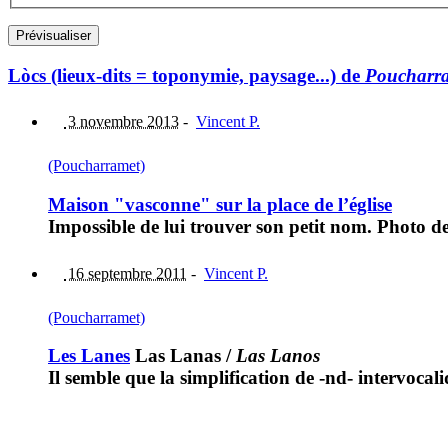
Lòcs (lieux-dits = toponymie, paysage...) de
Poucharr
3 novembre 2013
-
Vincent P.
(Poucharramet)
Maison "vasconne" sur la place de l’église
Impossible de lui trouver son petit nom. Photo de
16 septembre 2011
-
Vincent P.
(Poucharramet)
Les Lanes
Las Lanas
/
Las Lanos
Il semble que la simplification de -nd- intervocal