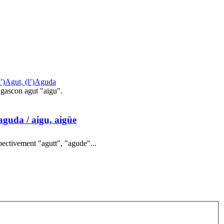
l’)Agut, (l’)Aguda
gascon agut "aigu".
 aguda
/ aigu, aigüe
ectivement "agutt", "agude"...