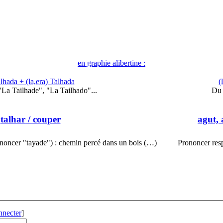
en graphie alibertine :
lhada + (la,era) Talhada
(
La Tailhade", "La Tailhado"...
Du 
talhar
/ couper
agut,
ononcer "tayade") : chemin percé dans un bois (…)
Prononcer resp
nnecter
]