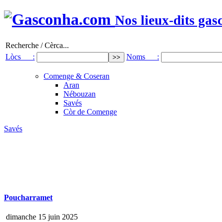
Nos lieux-dits gas
Recherche / Cèrca...
Lòcs :
Noms :
Comenge & Coseran
Aran
Nébouzan
Savés
Còr de Comenge
Savés
Poucharramet
dimanche 15 juin 2025