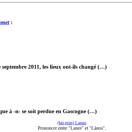
amet
:
 septembre 2011, les lieux ont-ils changé (…)
ique à -n- se soit perdue en Gascogne (…)
(las,eras) Lanas
Prononcer entre "Lanes" et "Lànos".