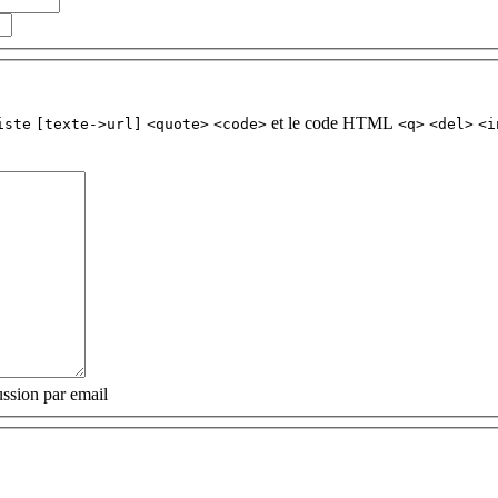
et le code HTML
iste
[texte->url]
<quote>
<code>
<q>
<del>
<i
ssion par email