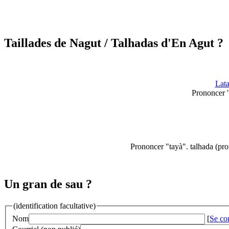
Taillades de Nagut
/ Talhadas d'En Agut ?
Lata
Prononcer "
Prononcer "tayà". talhada (pr
Un gran de sau ?
(identification facultative)
Nom
[
Se co