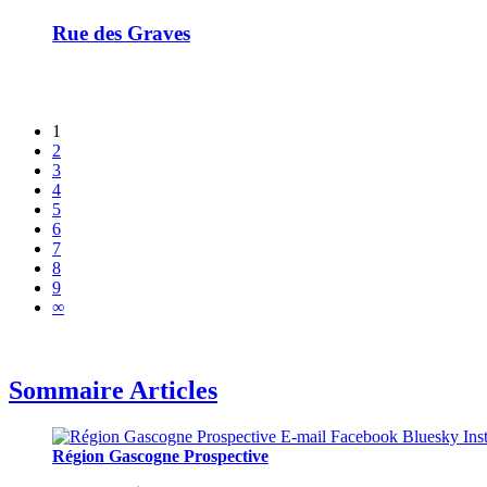
Rue des Graves
1
2
3
4
5
6
7
8
9
∞
Sommaire Articles
Région Gascogne Prospective