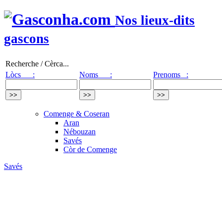
Nos lieux-dits
gascons
Recherche / Cèrca...
Lòcs :
Noms :
Prenoms :
Comenge & Coseran
Aran
Nébouzan
Savés
Còr de Comenge
Savés