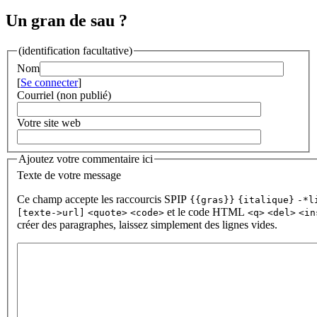
Un gran de sau ?
(identification facultative)
Nom
[
Se connecter
]
Courriel (non publié)
Votre site web
Ajoutez votre commentaire ici
Texte de votre message
Ce champ accepte les raccourcis SPIP
{{gras}}
{italique}
-*l
et le code HTML
[texte->url]
<quote>
<code>
<q>
<del>
<in
créer des paragraphes, laissez simplement des lignes vides.