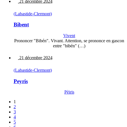
21 décembre 2024
(Labastide-Clermont)
Bibent
Vivent
Prononcer "Bibén". Vivant. Attention, se prononce en gascon
entre "bibén" (…)
21 décembre 2024
(Labastide-Clermont)
Peyris
Pèiris
1
2
3
4
5