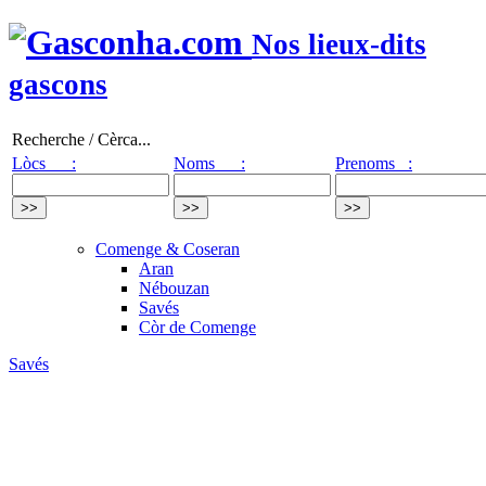
Nos lieux-dits
gascons
Recherche / Cèrca...
Lòcs :
Noms :
Prenoms :
Comenge & Coseran
Aran
Nébouzan
Savés
Còr de Comenge
Savés