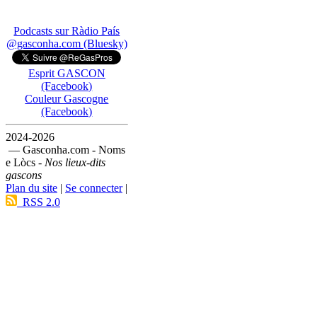
Podcasts sur Ràdio País
@gasconha.com (Bluesky)
Esprit GASCON
(Facebook)
Couleur Gascogne
(Facebook)
2024-2026
— Gasconha.com - Noms
e Lòcs -
Nos lieux-dits
gascons
Plan du site
|
Se connecter
|
RSS 2.0