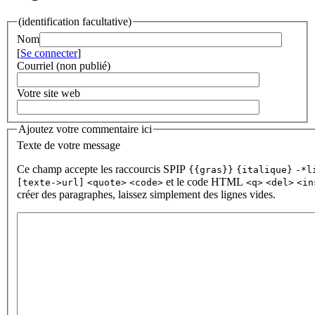
(identification facultative)
Nom
[
Se connecter
]
Courriel (non publié)
Votre site web
Ajoutez votre commentaire ici
Texte de votre message
Ce champ accepte les raccourcis SPIP
{{gras}}
{italique}
-*l
et le code HTML
[texte->url]
<quote>
<code>
<q>
<del>
<in
créer des paragraphes, laissez simplement des lignes vides.