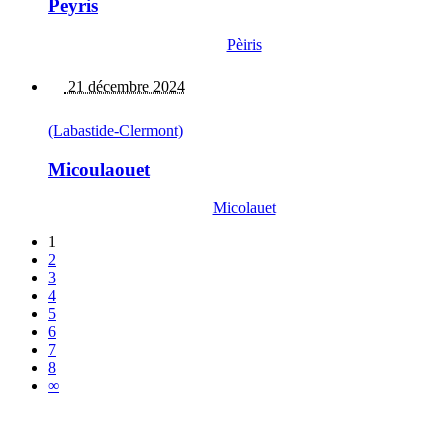
Peyris
Pèiris
21 décembre 2024
(Labastide-Clermont)
Micoulaouet
Micolauet
1
2
3
4
5
6
7
8
∞