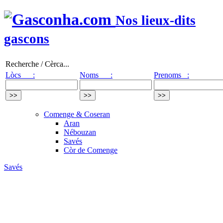
Nos lieux-dits
gascons
Recherche / Cèrca...
Lòcs :
Noms :
Prenoms :
Comenge & Coseran
Aran
Nébouzan
Savés
Còr de Comenge
Savés