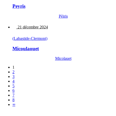
Peyris
Pèiris
21 décembre 2024
(Labastide-Clermont)
Micoulaouet
Micolauet
1
2
3
4
5
6
7
8
∞