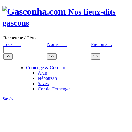
Nos lieux-dits
gascons
Recherche / Cèrca...
Lòcs :
Noms :
Prenoms :
Comenge & Coseran
Aran
Nébouzan
Savés
Còr de Comenge
Savés