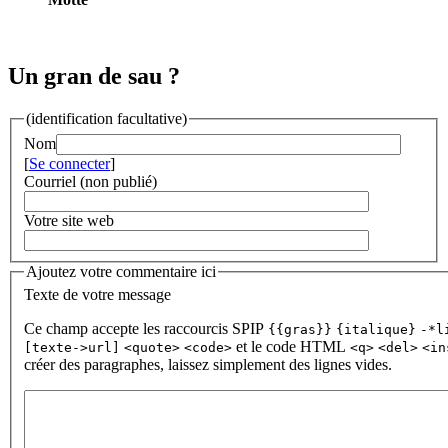
Un gran de sau ?
(identification facultative)
Nom
[
Se connecter
]
Courriel (non publié)
Votre site web
Ajoutez votre commentaire ici
Texte de votre message
Ce champ accepte les raccourcis SPIP
{{gras}}
{italique}
-*l
et le code HTML
[texte->url]
<quote>
<code>
<q>
<del>
<in
créer des paragraphes, laissez simplement des lignes vides.