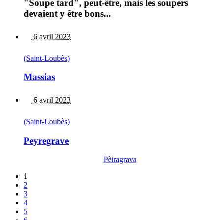
"Soupe tard", peut-être, mais les soupers
devaient y être bons...
6 avril 2023
(Saint-Loubès)
Massias
6 avril 2023
(Saint-Loubès)
Peyregrave
Pèiragrava
1
2
3
4
5