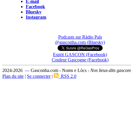
E-mail
Facebook
Bluesky
Instagram
Podcasts sur Ràdio País
@gasconha.com (Bluesky)
Esprit GASCON (Facebook)
Couleur Gascogne (Facebook)
2024-2026 — Gasconha.com - Noms e Lòcs -
Nos lieux-dits gascon
Plan du site
|
Se connecter
|
RSS 2.0