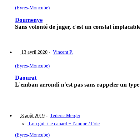
(Eyres-Moncube)
Doumenye
Sans volonté de juger, c'est un constat implacabl
13 avril 2020
-
Vincent P.
(Eyres-Moncube)
Daourat
L'emban arrondi n'est pas sans rappeler un typ
8 août 2019
-
Tederic Merger
Lou guit / le canard + l’auque / l’oie
(Eyres-Moncube)