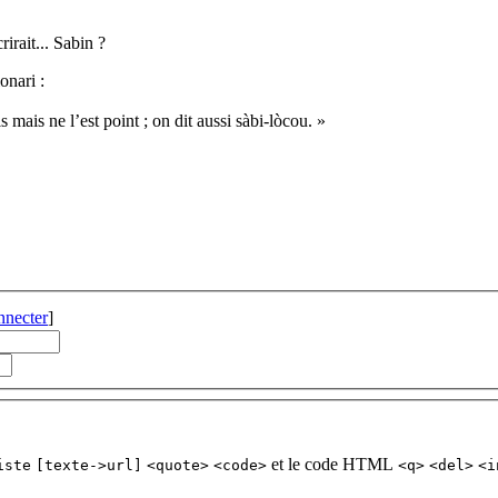
rirait... Sabin ?
onari :
ais mais ne l’est point ; on dit aussi sàbi-lòcou. »
nnecter
]
et le code HTML
iste
[texte->url]
<quote>
<code>
<q>
<del>
<i