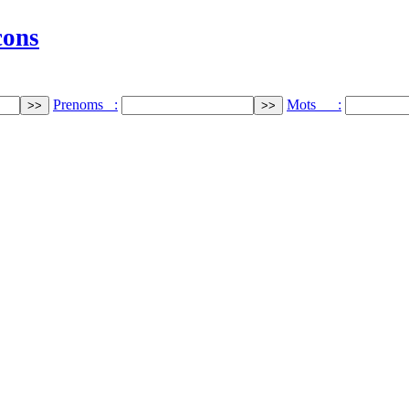
cons
Prenoms :
Mots :