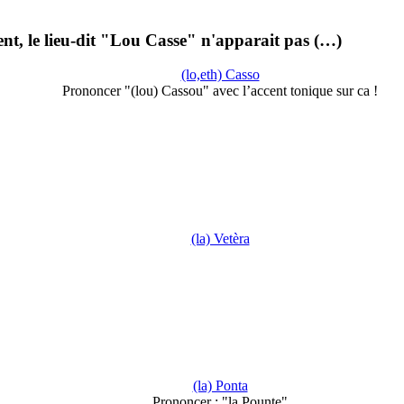
ent, le lieu-dit "Lou Casse" n'apparait pas (…)
(lo,eth) Casso
Prononcer "(lou) Cassou" avec l’accent tonique sur ca !
(la) Vetèra
(la) Ponta
Prononcer : "la Pounte"