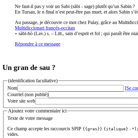
Ne faut-il pas y voir un Sabi (sàbi - sage) plutôt qu’un Sabin ?
En Tursan, le n final n’est peut-être pas muet, et alors Sabin s’éc
Au passage, je découvre ce mot chez Palay, grâce au Multidicci
Multidiccionari francés-occitan
« sàbi-hò (Lav.) s. – Litt., sain d’esprit et fol ; qui paraît être ni
Répondre à ce message
Un gran de sau ?
(identification facultative)
Nom
[
Se co
Courriel (non publié)
Votre site web
Ajoutez votre commentaire ici
Texte de votre message
Ce champ accepte les raccourcis SPIP
{{gras}}
{italique}
-*l
vides.