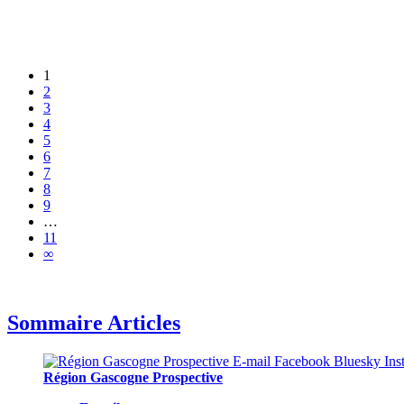
1
2
3
4
5
6
7
8
9
…
11
∞
Sommaire Articles
Région Gascogne Prospective