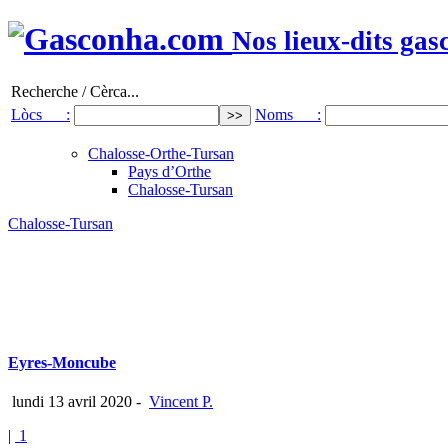
Nos lieux-dits gas
Recherche / Cèrca...
Lòcs :
Noms :
Chalosse-Orthe-Tursan
Pays d’Orthe
Chalosse-Tursan
Chalosse-Tursan
Eyres-Moncube
lundi 13 avril 2020
-
Vincent P.
|
1