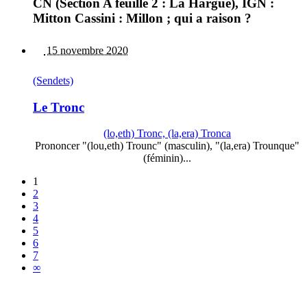
CN (Section A feuille 2 : La Hargue), IGN :
Mitton Cassini : Millon ; qui a raison ?
15 novembre 2020
(Sendets)
Le Tronc
(lo,eth) Tronc, (la,era) Tronca
Prononcer "(lou,eth) Trounc" (masculin), "(la,era) Trounque"
(féminin)...
1
2
3
4
5
6
7
∞