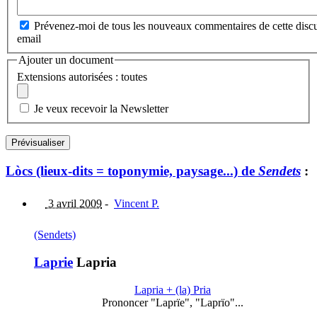
Prévenez-moi de tous les nouveaux commentaires de cette discu
email
Ajouter un document
Extensions autorisées : toutes
Je veux recevoir la Newsletter
Lòcs (lieux-dits = toponymie, paysage...) de
Sendets
:
3 avril 2009
-
Vincent P.
(Sendets)
Laprie
Lapria
Lapria + (la) Pria
Prononcer "Laprïe", "Laprïo"...