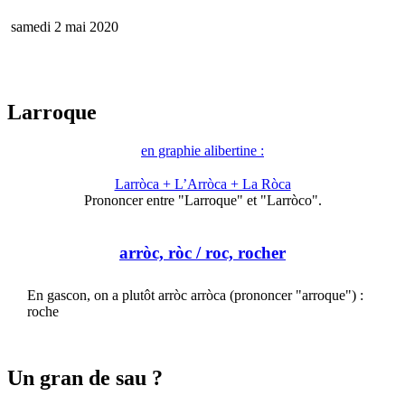
samedi 2 mai 2020
Larroque
en graphie alibertine :
Larròca + L’Arròca + La Ròca
Prononcer entre "Larroque" et "Larròco".
arròc, ròc
/ roc, rocher
En gascon, on a plutôt arròc arròca (prononcer "arroque") :
roche
Un gran de sau ?