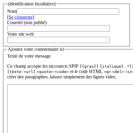
(identification facultative)
Nom
[
Se connecter
]
Courriel (non publié)
Votre site web
Ajoutez votre commentaire ici
Texte de votre message
Ce champ accepte les raccourcis SPIP
{{gras}}
{italique}
-*l
et le code HTML
[texte->url]
<quote>
<code>
<q>
<del>
<in
créer des paragraphes, laissez simplement des lignes vides.