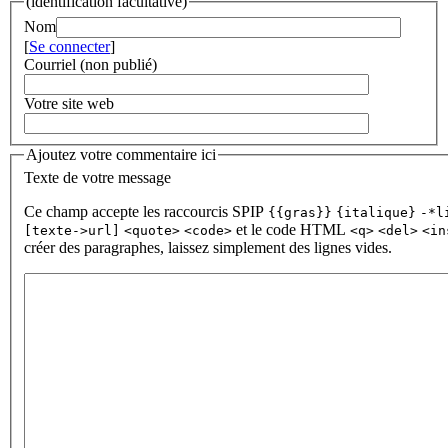
(identification facultative)
Nom
[
Se connecter
]
Courriel (non publié)
Votre site web
Ajoutez votre commentaire ici
Texte de votre message
Ce champ accepte les raccourcis SPIP
{{gras}}
{italique}
-*l
et le code HTML
[texte->url]
<quote>
<code>
<q>
<del>
<in
créer des paragraphes, laissez simplement des lignes vides.