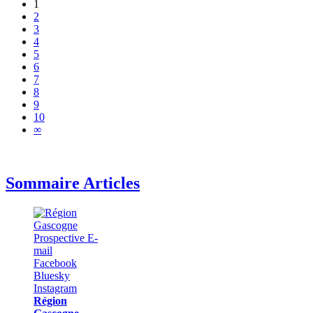
1
2
3
4
5
6
7
8
9
10
∞
Sommaire Articles
Région