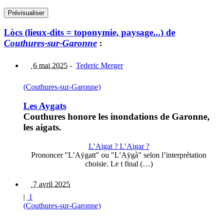
Lòcs (lieux-dits = toponymie, paysage...) de
Couthures-sur-Garonne
:
6 mai 2025
-
Tederic Merger
(Couthures-sur-Garonne)
Les Aygats
Couthures honore les inondations de Garonne,
les aigats.
L’Aigat ? L’Aigar ?
Prononcer "L’Aÿgatt" ou "L’Aÿgà" selon l’interprétation
choisie. Le t final (…)
7 avril 2025
|
1
(Couthures-sur-Garonne)