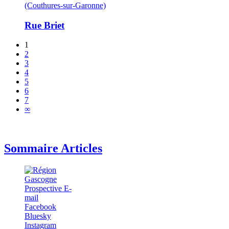
(Couthures-sur-Garonne)
Rue Briet
1
2
3
4
5
6
7
∞
Sommaire Articles