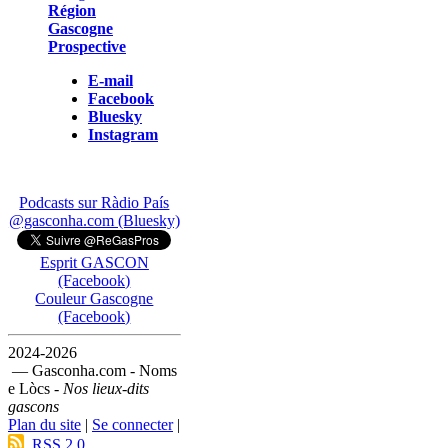
Région
Gascogne
Prospective
E-mail
Facebook
Bluesky
Instagram
Podcasts sur Ràdio País
@gasconha.com (Bluesky)
Esprit GASCON
(Facebook)
Couleur Gascogne
(Facebook)
2024-2026
— Gasconha.com - Noms
e Lòcs -
Nos lieux-dits
gascons
Plan du site
|
Se connecter
|
RSS 2.0