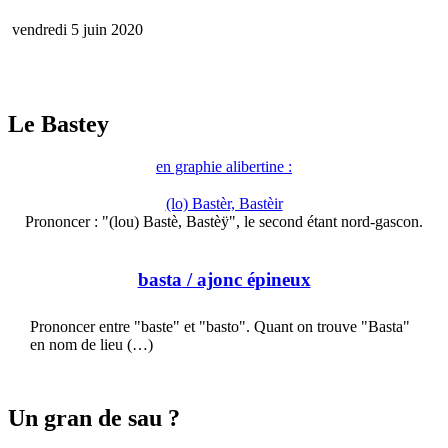
vendredi 5 juin 2020
Le Bastey
en graphie alibertine :
(lo) Bastèr, Bastèir
Prononcer : "(lou) Bastè, Bastèÿ", le second étant nord-gascon.
basta
/ ajonc épineux
Prononcer entre "baste" et "basto". Quant on trouve "Basta"
en nom de lieu (…)
Un gran de sau ?