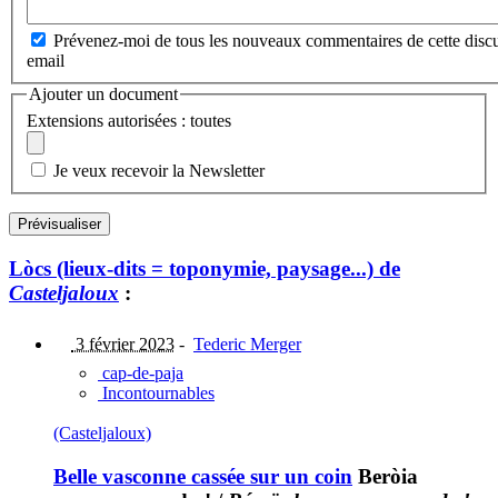
Prévenez-moi de tous les nouveaux commentaires de cette discu
email
Ajouter un document
Extensions autorisées : toutes
Je veux recevoir la Newsletter
Lòcs (lieux-dits = toponymie, paysage...) de
Casteljaloux
:
3 février 2023
-
Tederic Merger
cap-de-paja
Incontournables
(Casteljaloux)
Belle vasconne cassée sur un coin
Beròia