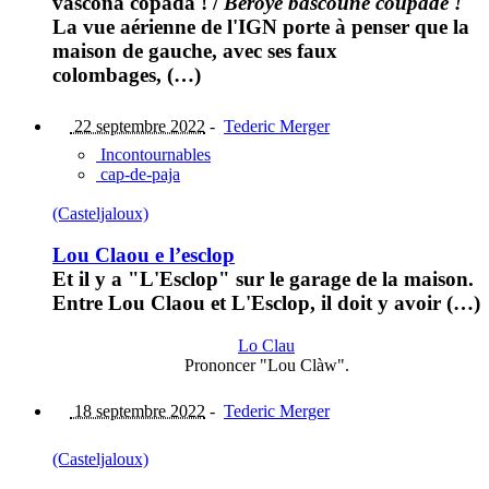
vascona copada !
/
Béroÿe bascoune coupade !
La vue aérienne de l'IGN porte à penser que la
maison de gauche, avec ses faux
colombages, (…)
22 septembre 2022
-
Tederic Merger
Incontournables
cap-de-paja
(Casteljaloux)
Lou Claou e l’esclop
Et il y a "L'Esclop" sur le garage de la maison.
Entre Lou Claou et L'Esclop, il doit y avoir (…)
Lo Clau
Prononcer "Lou Clàw".
18 septembre 2022
-
Tederic Merger
(Casteljaloux)