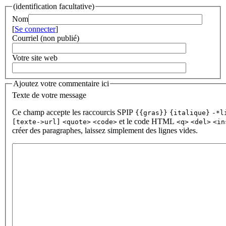
(identification facultative)
Nom
[
Se connecter
]
Courriel (non publié)
Votre site web
Ajoutez votre commentaire ici
Texte de votre message
Ce champ accepte les raccourcis SPIP
{{gras}}
{italique}
-*l
et le code HTML
[texte->url]
<quote>
<code>
<q>
<del>
<in
créer des paragraphes, laissez simplement des lignes vides.