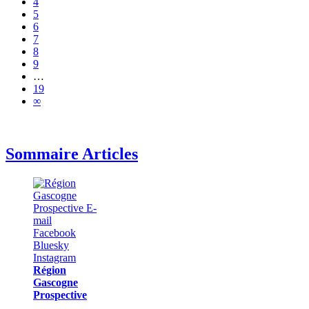
4
5
6
7
8
9
…
19
∞
Sommaire Articles
Région
Gascogne
Prospective