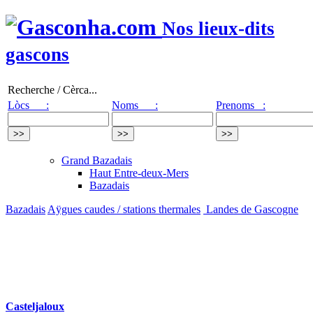
Nos lieux-dits
gascons
Recherche / Cèrca...
Lòcs :
Noms :
Prenoms :
Grand Bazadais
Haut Entre-deux-Mers
Bazadais
Bazadais
Aÿgues caudes / stations thermales
Landes de Gascogne
Casteljaloux