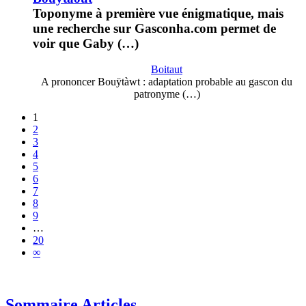
Toponyme à première vue énigmatique, mais
une recherche sur Gasconha.com permet de
voir que Gaby (…)
Boitaut
A prononcer Bouÿtàwt : adaptation probable au gascon du
patronyme (…)
1
2
3
4
5
6
7
8
9
…
20
∞
Sommaire Articles