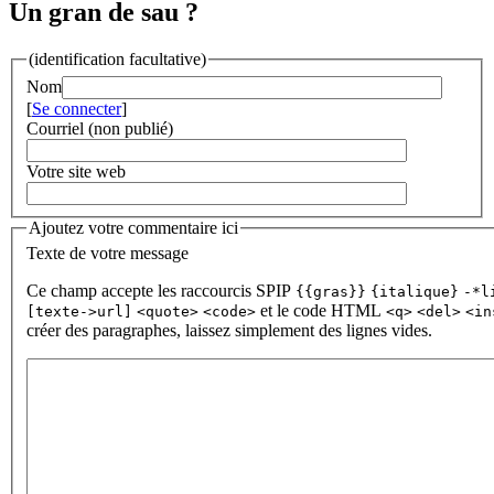
Un gran de sau ?
(identification facultative)
Nom
[
Se connecter
]
Courriel (non publié)
Votre site web
Ajoutez votre commentaire ici
Texte de votre message
Ce champ accepte les raccourcis SPIP
{{gras}}
{italique}
-*l
et le code HTML
[texte->url]
<quote>
<code>
<q>
<del>
<in
créer des paragraphes, laissez simplement des lignes vides.