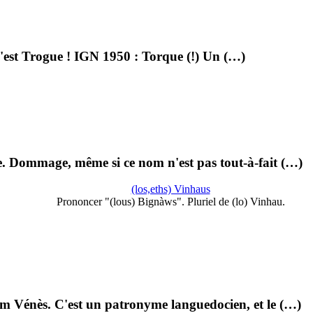
 c'est Trogue ! IGN 1950 : Torque (!) Un (…)
e. Dommage, même si ce nom n'est pas tout-à-fait (…)
(los,eths) Vinhaus
Prononcer "(lous) Bignàws". Pluriel de (lo) Vinhau.
om Vénès. C'est un patronyme languedocien, et le (…)