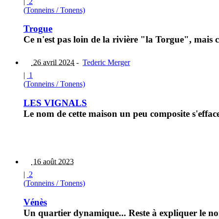
|
2
(Tonneins / Tonens)
Trogue
Ce n'est pas loin de la rivière "la Torgue", mais
26 avril 2024
-
Tederic Merger
|
1
(Tonneins / Tonens)
LES VIGNALS
Le nom de cette maison un peu composite s'effac
16 août 2023
|
2
(Tonneins / Tonens)
Vénès
Un quartier dynamique... Reste à expliquer le n