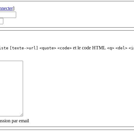
nnecter
]
et le code HTML
iste
[texte->url]
<quote>
<code>
<q>
<del>
<i
ssion par email