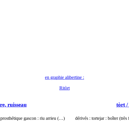
en graphie alibertine :
Ritòrt
ère, ruisseau
tòrt
/
 prosthétique gascon : riu arrieu (…)
dérivés : tortejar : boîter (trè