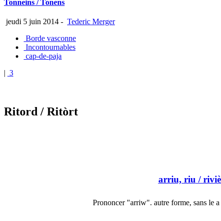
Tonneins / Tonens
jeudi 5 juin 2014
-
Tederic Merger
Borde vasconne
Incontournables
cap-de-paja
|
3
Ritord
/ Ritòrt
arriu, riu
/ rivi
Prononcer "arriw". autre forme, sans le a