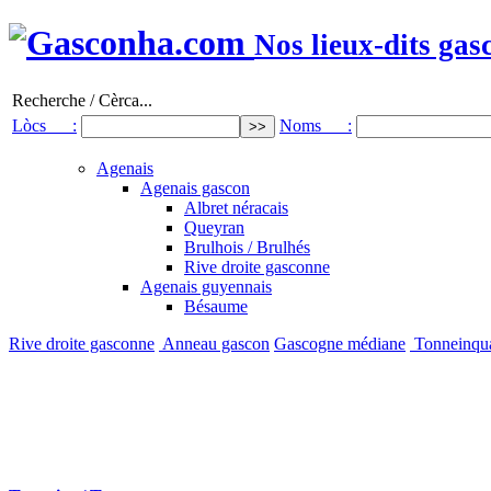
Nos lieux-dits gas
Recherche / Cèrca...
Lòcs :
Noms :
Agenais
Agenais gascon
Albret néracais
Queyran
Brulhois / Brulhés
Rive droite gasconne
Agenais guyennais
Bésaume
Rive droite gasconne
Anneau gascon
Gascogne médiane
Tonneinqu