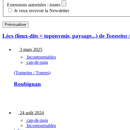
Extensions autorisées : toutes
Je veux recevoir la Newsletter
Lòcs (lieux-dits = toponymie, paysage...) de
Tonneins 
3 mars 2025
Incontournables
cap-de-paja
(Tonneins / Tonens)
Roubignan
24 août 2024
cap-de-paja
Incontournables