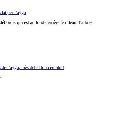
clat per l’aÿgo
borde, qui est au fond derrière le rideau d’arbres.
s de l’aÿgo, mès debat lou cèu blu !
e.