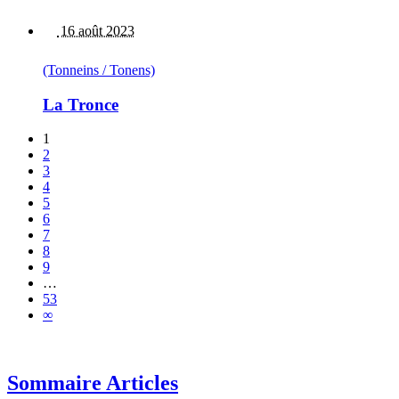
16 août 2023
(Tonneins / Tonens)
La Tronce
1
2
3
4
5
6
7
8
9
…
53
∞
Sommaire Articles