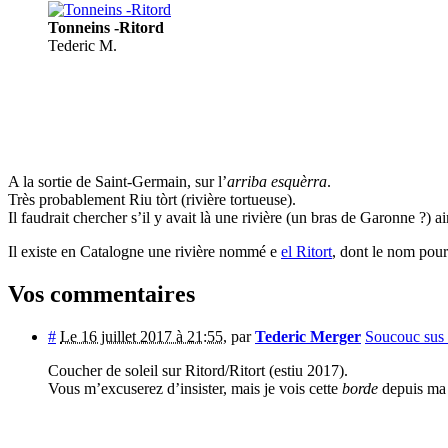
Tonneins -Ritord
Tederic M.
A la sortie de Saint-Germain, sur l’
arriba esquèrra
.
Très probablement Riu tòrt (rivière tortueuse).
Il faudrait chercher s’il y avait là une rivière (un bras de Garonne ?) 
Il existe en Catalogne une rivière nommé e
el Ritort
, dont le nom pourr
Vos commentaires
#
Le 16 juillet 2017 à 21:55
,
par
Tederic Merger
Soucouc sus 
Coucher de soleil sur Ritord/Ritort (estiu 2017).
Vous m’excuserez d’insister, mais je vois cette
borde
depuis ma f