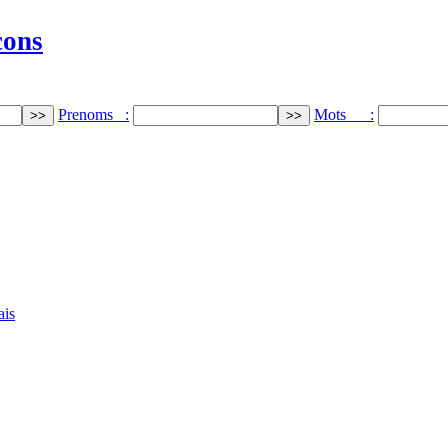
cons
Prenoms :
Mots :
ais