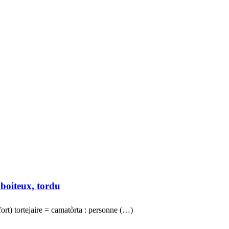
 boiteux, tordu
s fort) tortejaire = camatòrta : personne (…)