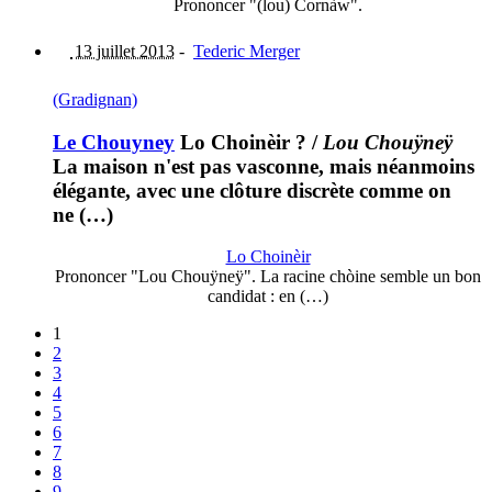
Prononcer "(lou) Cornàw".
13 juillet 2013
-
Tederic Merger
(Gradignan)
Le Chouyney
Lo Choinèir ?
/
Lou Chouÿneÿ
La maison n'est pas vasconne, mais néanmoins
élégante, avec une clôture discrète comme on
ne (…)
Lo Choinèir
Prononcer "Lou Chouÿneÿ". La racine chòine semble un bon
candidat : en (…)
1
2
3
4
5
6
7
8
9