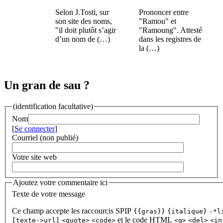
Selon J.Tosti, sur
Prononcer entre
son site des noms,
"Ramou" et
"il doit plutôt s’agir
"Ramoung". Attesté
d’un nom de (…)
dans les registres de
la (…)
Un gran de sau ?
(identification facultative)
Nom
[
Se connecter
]
Courriel (non publié)
Votre site web
Ajoutez votre commentaire ici
Texte de votre message
Ce champ accepte les raccourcis SPIP
{{gras}}
{italique}
-*l
et le code HTML
[texte->url]
<quote>
<code>
<q>
<del>
<in