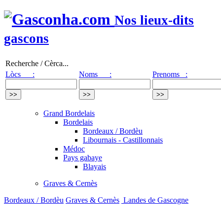
Nos lieux-dits
gascons
Recherche / Cèrca...
Lòcs :
Noms :
Prenoms :
Grand Bordelais
Bordelais
Bordeaux / Bordèu
Libournais - Castillonnais
Médoc
Pays gabaye
Blayais
Graves & Cernès
Bordeaux / Bordèu
Graves & Cernès
Landes de Gascogne