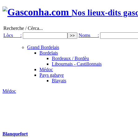
Nos lieux-dits gas
Recherche / Cèrca...
Lòcs :
Noms :
Grand Bordelais
Bordelais
Bordeaux / Bordèu
Libournais - Castillonnais
Médoc
Pays gabaye
Blayais
Médoc
Blanquefort