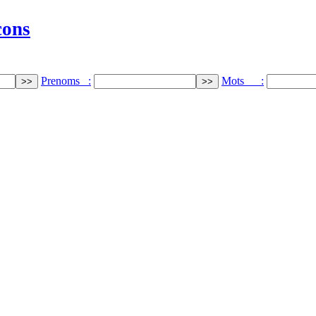
cons
Prenoms :
Mots :