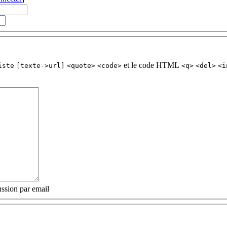
et le code HTML
iste
[texte->url]
<quote>
<code>
<q>
<del>
<i
ssion par email