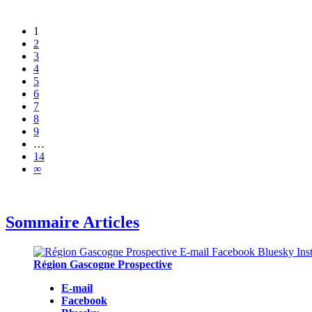
1
2
3
4
5
6
7
8
9
…
14
∞
Sommaire Articles
Région Gascogne Prospective
E-mail
Facebook