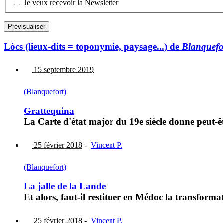
Je veux recevoir la Newsletter
Lòcs (lieux-dits = toponymie, paysage...) de
Blanquefo
15 septembre 2019
(Blanquefort)
Grattequina
La Carte d'état major du 19e siècle donne peut-êt
25 février 2018
-
Vincent P.
(Blanquefort)
La jalle de la Lande
Et alors, faut-il restituer en Médoc la transforma
25 février 2018
-
Vincent P.