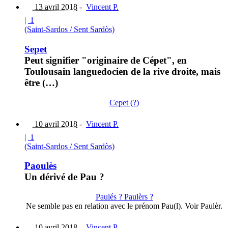
13 avril 2018
-
Vincent P.
|
1
(Saint-Sardos / Sent Sardòs)
Sepet
Peut signifier "originaire de Cépet", en
Toulousain languedocien de la rive droite, mais
être (…)
Cepet (?)
10 avril 2018
-
Vincent P.
|
1
(Saint-Sardos / Sent Sardòs)
Paoulès
Un dérivé de Pau ?
Paulés ? Paulèrs ?
Ne semble pas en relation avec le prénom Pau(l). Voir Paulèr.
10 avril 2018
-
Vincent P.