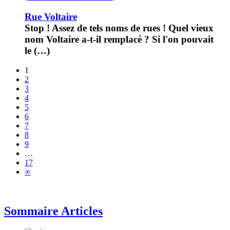
Rue Voltaire
Stop ! Assez de tels noms de rues ! Quel vieux
nom Voltaire a-t-il remplacé ? Si l'on pouvait
le (…)
1
2
3
4
5
6
7
8
9
…
17
∞
Sommaire Articles