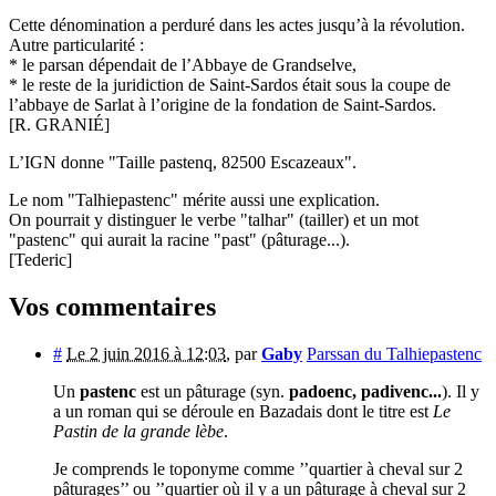
Cette dénomination a perduré dans les actes jusqu’à la révolution.
Autre particularité :
* le parsan dépendait de l’Abbaye de Grandselve,
* le reste de la juridiction de Saint-Sardos était sous la coupe de
l’abbaye de Sarlat à l’origine de la fondation de Saint-Sardos.
[R. GRANIÉ]
L’IGN donne "Taille pastenq, 82500 Escazeaux".
Le nom "Talhiepastenc" mérite aussi une explication.
On pourrait y distinguer le verbe "talhar" (tailler) et un mot
"pastenc" qui aurait la racine "past" (pâturage...).
[Tederic]
Vos commentaires
#
Le 2 juin 2016 à 12:03
,
par
Gaby
Parssan du Talhiepastenc
Un
pastenc
est un pâturage (syn.
padoenc, padivenc...
). Il y
a un roman qui se déroule en Bazadais dont le titre est
Le
Pastin de la grande lèbe
.
Je comprends le toponyme comme ’’quartier à cheval sur 2
pâturages’’ ou ’’quartier où il y a un pâturage à cheval sur 2