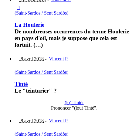
|
1
(Saint-Sardos / Sent Sardòs)
La Houlerie
De nombreuses occurrences du terme Houlerie
en pays d'oïl, mais je suppose que cela est
fortuit. (…)
8 avril 2018
-
Vincent P.
(Saint-Sardos / Sent Sardòs)
Tinté
Le "teinturier" ?
(lo) Tintèr
Prononcer "(lou) Tintè".
8 avril 2018
-
Vincent P.
(Saint-Sardos / Sent Sardòs)