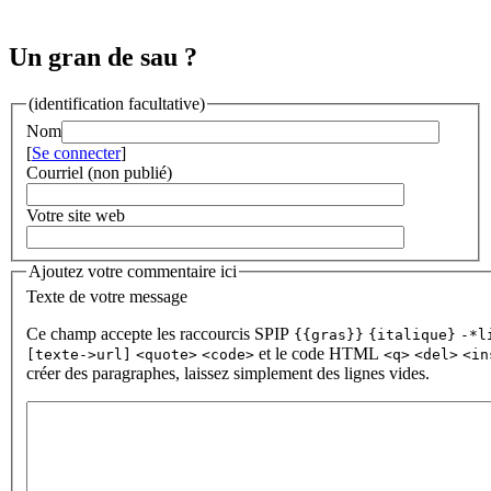
Un gran de sau ?
(identification facultative)
Nom
[
Se connecter
]
Courriel (non publié)
Votre site web
Ajoutez votre commentaire ici
Texte de votre message
Ce champ accepte les raccourcis SPIP
{{gras}}
{italique}
-*l
et le code HTML
[texte->url]
<quote>
<code>
<q>
<del>
<in
créer des paragraphes, laissez simplement des lignes vides.