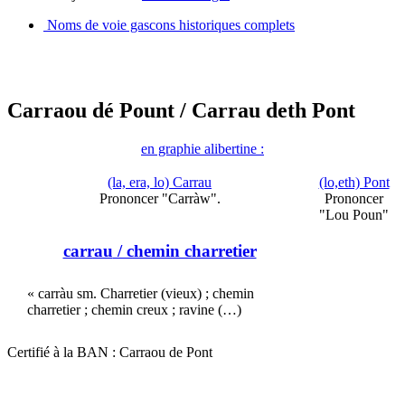
Noms de voie gascons historiques complets
Carraou dé Pount
/ Carrau deth Pont
en graphie alibertine :
(la, era, lo) Carrau
(lo,eth) Pont
Prononcer "Carràw".
Prononcer
"Lou Poun"
carrau
/ chemin charretier
« carràu sm. Charretier (vieux) ; chemin
charretier ; chemin creux ; ravine (…)
Certifié à la BAN : Carraou de Pont