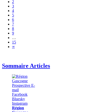
2
3
4
5
6
7
8
9
…
15
∞
Sommaire Articles
Région