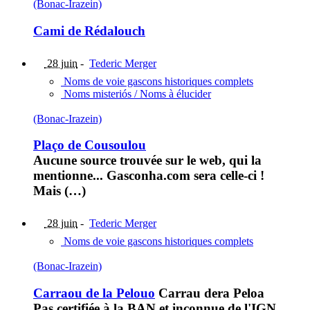
(Bonac-Irazein)
Cami de Rédalouch
28 juin
-
Tederic Merger
Noms de voie gascons historiques complets
Noms misteriós / Noms à élucider
(Bonac-Irazein)
Plaço de Cousoulou
Aucune source trouvée sur le web, qui la
mentionne... Gasconha.com sera celle-ci !
Mais (…)
28 juin
-
Tederic Merger
Noms de voie gascons historiques complets
(Bonac-Irazein)
Carraou de la Pelouo
Carrau dera Peloa
Pas certifiée à la BAN et inconnue de l'IGN,