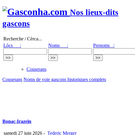
Nos lieux-dits
gascons
Recherche / Cèrca...
Lòcs :
Noms :
Prenoms :
Couserans
Couserans
Noms de voie gascons historiques complets
Bonac-Irazein
samedi 27 juin 2026
-
Tederic Merger