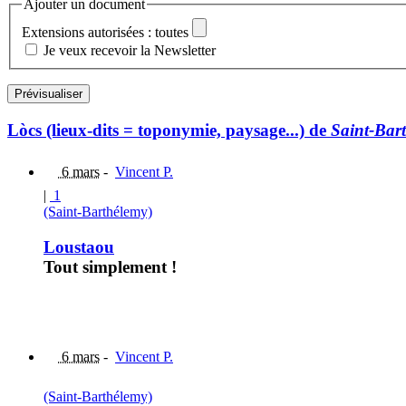
Ajouter un document
Extensions autorisées : toutes
Je veux recevoir la Newsletter
Lòcs (lieux-dits = toponymie, paysage...) de
Saint-Bar
6 mars
-
Vincent P.
|
1
(Saint-Barthélemy)
Loustaou
Tout simplement !
6 mars
-
Vincent P.
(Saint-Barthélemy)