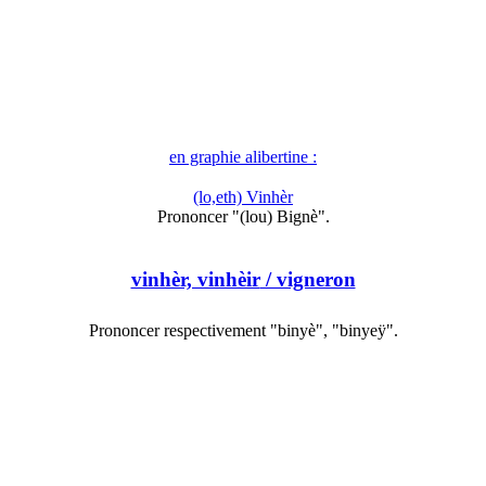
en graphie alibertine :
(lo,eth) Vinhèr
Prononcer "(lou) Bignè".
vinhèr, vinhèir
/ vigneron
Prononcer respectivement "binyè", "binyeÿ".