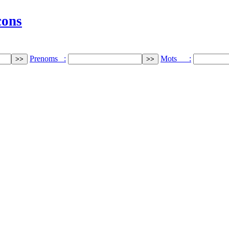
cons
Prenoms :
Mots :