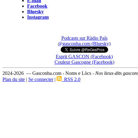
E-mail
Facebook
Bluesky
Instagram
Podcasts sur Ràdio País
@gasconha.com (Bluesky)
Esprit GASCON (Facebook)
Couleur Gascogne (Facebook)
2024-2026 — Gasconha.com - Noms e Lòcs -
Nos lieux-dits gascon
Plan du site
|
Se connecter
|
RSS 2.0