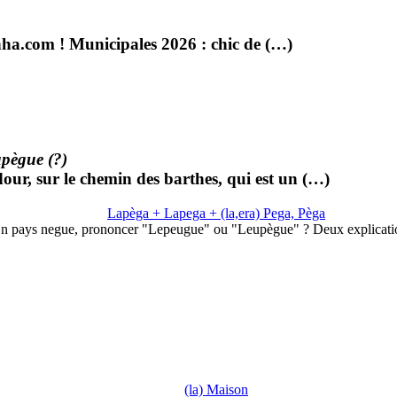
nha.com ! Municipales 2026 : chic de (…)
pègue (?)
dour, sur le chemin des barthes, qui est un (…)
Lapèga + Lapega + (la,era) Pega, Pèga
n pays negue, prononcer "Lepeugue" ou "Leupègue" ? Deux explicat
(la) Maison