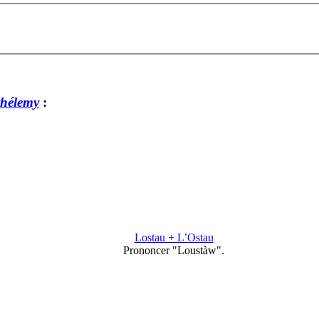
thélemy
:
Lostau + L’Ostau
Prononcer "Loustàw".