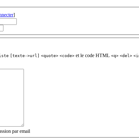
nnecter
]
et le code HTML
iste
[texte->url]
<quote>
<code>
<q>
<del>
<i
ssion par email