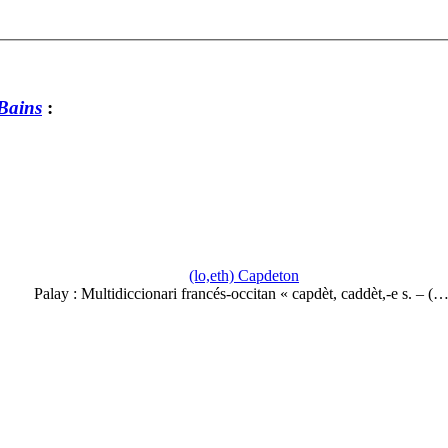
-Bains
:
(lo,eth) Capdeton
Palay : Multidiccionari francés-occitan « capdèt, caddèt,-e s. – (…