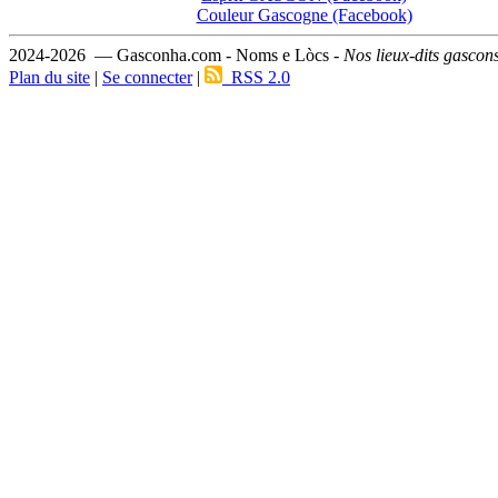
Couleur Gascogne (Facebook)
2024-2026 — Gasconha.com - Noms e Lòcs -
Nos lieux-dits gascon
Plan du site
|
Se connecter
|
RSS 2.0