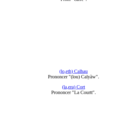
(lo,eth) Calhau
Prononcer "(lou) Calyàw".
(la,era) Cort
Prononcer "La Courtt".