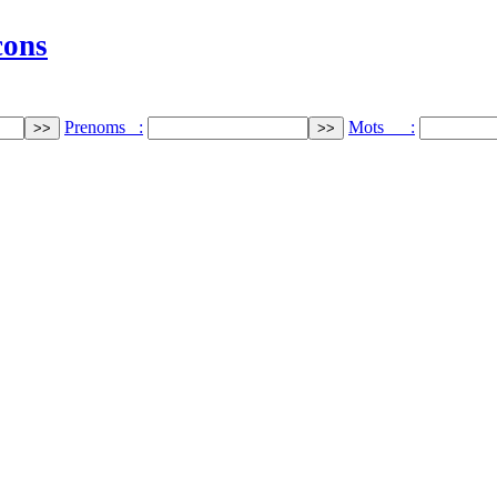
cons
Prenoms :
Mots :