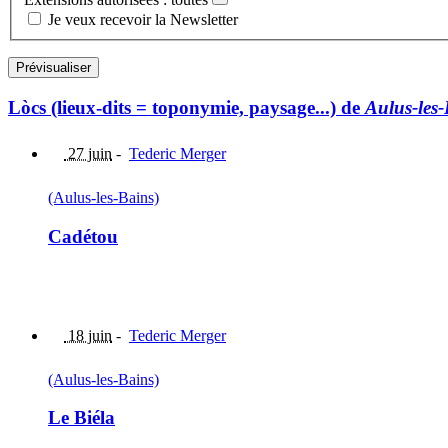
Je veux recevoir la Newsletter
Lòcs (lieux-dits = toponymie, paysage...) de
Aulus-les
27 juin
-
Tederic Merger
(Aulus-les-Bains)
Cadétou
18 juin
-
Tederic Merger
(Aulus-les-Bains)
Le Biéla