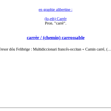
en graphie alibertine :
(lo,eth) Carrèr
Pron. "carrè".
carrèr
/ (chemin) carrossable
resor dóu Felibrige : Multidiccionari francés-occitan « Camin carré, (