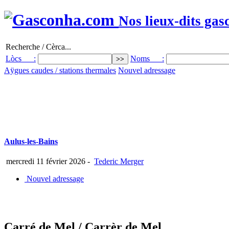
Nos lieux-dits gas
Recherche / Cèrca...
Lòcs :
Noms :
Aÿgues caudes / stations thermales
Nouvel adressage
Aulus-les-Bains
mercredi 11 février 2026
-
Tederic Merger
Nouvel adressage
Carré de Mel
/ Carrèr de Mel