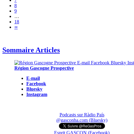
7
8
9
…
18
∞
Sommaire Articles
Région Gascogne Prospective
E-mail
Facebook
Bluesky
Instagram
Podcasts sur Ràdio País
@gasconha.com (Bluesky)
Esprit GASCON (Facebook)