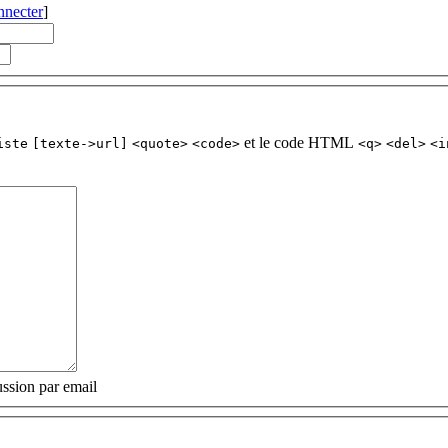
nnecter
]
et le code HTML
iste
[texte->url]
<quote>
<code>
<q>
<del>
<i
ssion par email