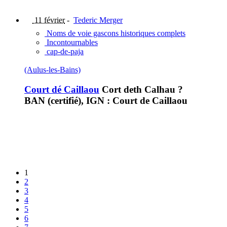
11 février
-
Tederic Merger
Noms de voie gascons historiques complets
Incontournables
cap-de-paja
(Aulus-les-Bains)
Court dé Caillaou
Cort deth Calhau ?
BAN (certifié), IGN : Court de Caillaou
1
2
3
4
5
6