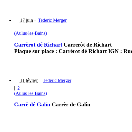
17 juin
-
Tederic Merger
(Aulus-les-Bains)
Carrèrot dé Richart
Carreròt de Richart
Plaque sur place : Carrèrot dé Richart IGN : Rue
11 février
-
Tederic Merger
|
2
(Aulus-les-Bains)
Carrè dé Galïn
Carrèr de Galin