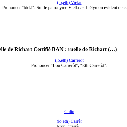
(lo,eth) Vielar
Prononcer "biélà". Sur le patronyme Viella : « L’étymon évident de c
lle de Richart Certifié BAN : ruelle de Richart (…)
(lo,eth) Carreròt
Prononcer "Lou Carreròt", "Eth Carreròt".
Galin
(lo,eth) Carrèr
Pron. "carrè".