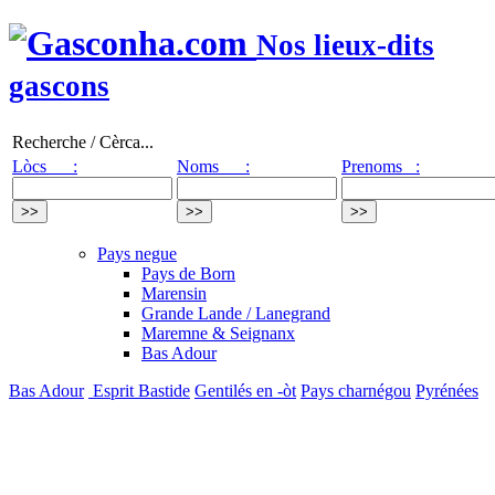
Nos lieux-dits
gascons
Recherche / Cèrca...
Lòcs :
Noms :
Prenoms :
Pays negue
Pays de Born
Marensin
Grande Lande / Lanegrand
Maremne & Seignanx
Bas Adour
Bas Adour
Esprit Bastide
Gentilés en -òt
Pays charnégou
Pyrénées