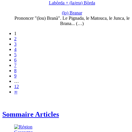
Labòrda + (la/era) Bòrda
(lo) Branar
Prononcer "(lou) Branà". Le Pignada, le Matouca, le Junca, le
Brana... (…)
1
2
3
4
5
6
7
8
9
…
12
∞
Sommaire Articles