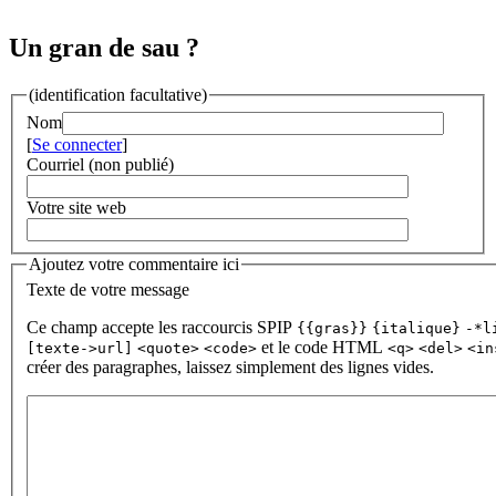
Un gran de sau ?
(identification facultative)
Nom
[
Se connecter
]
Courriel (non publié)
Votre site web
Ajoutez votre commentaire ici
Texte de votre message
Ce champ accepte les raccourcis SPIP
{{gras}}
{italique}
-*l
et le code HTML
[texte->url]
<quote>
<code>
<q>
<del>
<in
créer des paragraphes, laissez simplement des lignes vides.