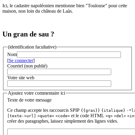
Ici, le cadastre napoléonien mentionne bien "Toulouse" pour cette
maison, non loin du château de Laàs.
Un gran de sau ?
(identification facultative)
Nom
[
Se connecter
]
Courriel (non publié)
Votre site web
Ajoutez votre commentaire ici
Texte de votre message
Ce champ accepte les raccourcis SPIP
{{gras}}
{italique}
-*l
et le code HTML
[texte->url]
<quote>
<code>
<q>
<del>
<in
créer des paragraphes, laissez simplement des lignes vides.