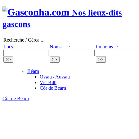
Nos lieux-dits
gascons
Recherche / Cèrca...
Lòcs :
Noms :
Prenoms :
Béarn
Ossau / Aussau
Vic-Bilh
Còr de Bearn
Còr de Bearn