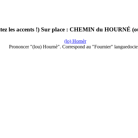
ez les accents !) Sur place : CHEMIN du HOURNÉ (ou
(lo) Hornèr
Prononcer "(lou) Hournè". Correspond au "Fournier" languedocie