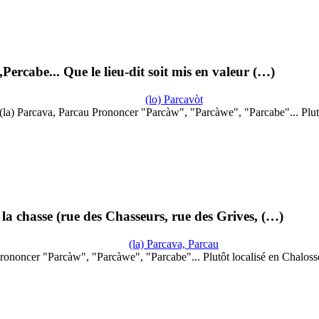
ercabe... Que le lieu-dit soit mis en valeur (…)
(lo) Parcavòt
(la) Parcava, Parcau Prononcer "Parcàw", "Parcàwe", "Parcabe"... Plu
 la chasse (rue des Chasseurs, rue des Grives, (…)
(la) Parcava, Parcau
rononcer "Parcàw", "Parcàwe", "Parcabe"... Plutôt localisé en Chaloss