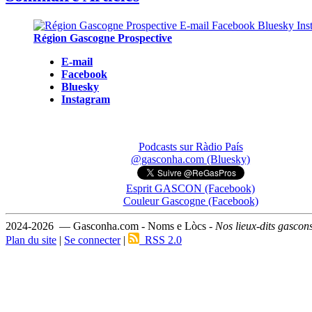
Région Gascogne Prospective
E-mail
Facebook
Bluesky
Instagram
Podcasts sur Ràdio País
@gasconha.com (Bluesky)
Esprit GASCON (Facebook)
Couleur Gascogne (Facebook)
2024-2026 — Gasconha.com - Noms e Lòcs -
Nos lieux-dits gascon
Plan du site
|
Se connecter
|
RSS 2.0