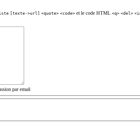
et le code HTML
iste
[texte->url]
<quote>
<code>
<q>
<del>
<i
ssion par email