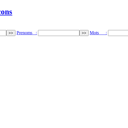
cons
Prenoms :
Mots :