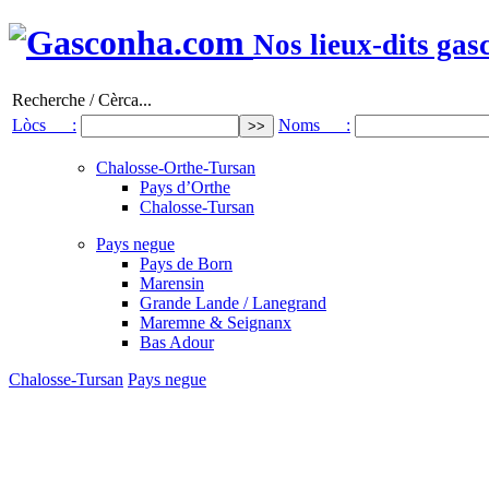
Nos lieux-dits gas
Recherche / Cèrca...
Lòcs :
Noms :
Chalosse-Orthe-Tursan
Pays d’Orthe
Chalosse-Tursan
Pays negue
Pays de Born
Marensin
Grande Lande / Lanegrand
Maremne & Seignanx
Bas Adour
Chalosse-Tursan
Pays negue