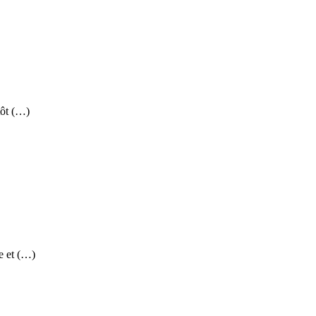
tôt (…)
e et (…)