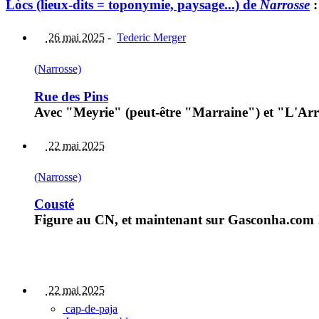
Lòcs (lieux-dits = toponymie, paysage...) de
Narrosse
:
26 mai 2025
-
Tederic Merger
(Narrosse)
Rue des Pins
Avec "Meyrie" (peut-être "Marraine") et "L'Arr
22 mai 2025
(Narrosse)
Cousté
Figure au CN, et maintenant sur Gasconha.com ! S
22 mai 2025
cap-de-paja