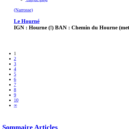
(Narrosse)
Le Hourné
IGN : Hourne (!) BAN : Chemin du Hourne (mett
1
2
3
4
5
6
7
8
9
10
∞
Sommaire Articles