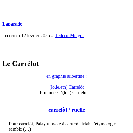
Laparade
mercredi 12 février 2025
-
Tederic Merger
Le Carrélot
en graphie alibertine :
(lo,le,eth) Carrelòt
Prononcer "(lou) Carrélot"...
carrelòt
/ ruelle
Pour carrelòt, Palay renvoie à carreròt. Mais l’étymologie
semble (…)