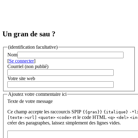
Un gran de sau ?
(identification facultative)
Nom
[
Se connecter
]
Courriel (non publié)
Votre site web
Ajoutez votre commentaire ici
Texte de votre message
Ce champ accepte les raccourcis SPIP
{{gras}}
{italique}
-*l
et le code HTML
[texte->url]
<quote>
<code>
<q>
<del>
<in
créer des paragraphes, laissez simplement des lignes vides.