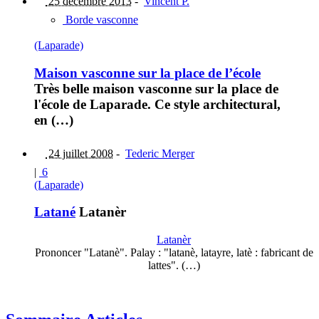
25 décembre 2013
-
Vincent P.
Borde vasconne
(Laparade)
Maison vasconne sur la place de l’école
Très belle maison vasconne sur la place de
l'école de Laparade. Ce style architectural,
en (…)
24 juillet 2008
-
Tederic Merger
|
6
(Laparade)
Latané
Latanèr
Latanèr
Prononcer "Latanè". Palay : "latanè, latayre, latè : fabricant de
lattes". (…)