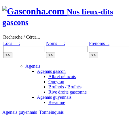
Nos lieux-dits
gascons
Recherche / Cèrca...
Lòcs :
Noms :
Prenoms :
Agenais
Agenais gascon
Albret néracais
Queyran
Brulhois / Brulhés
Rive droite gasconne
Agenais guyennais
Bésaume
Agenais guyennais
Tonneinquais