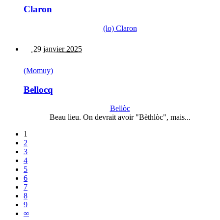
Claron
(lo) Claron
29 janvier 2025
(Momuy)
Bellocq
Bellòc
Beau lieu. On devrait avoir "Bèthlòc", mais...
1
2
3
4
5
6
7
8
9
∞