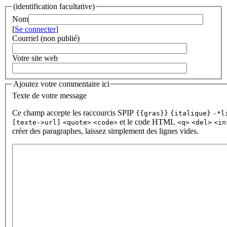
(identification facultative)
Nom
[
Se connecter
]
Courriel (non publié)
Votre site web
Ajoutez votre commentaire ici
Texte de votre message
Ce champ accepte les raccourcis SPIP
{{gras}}
{italique}
-*l
et le code HTML
[texte->url]
<quote>
<code>
<q>
<del>
<in
créer des paragraphes, laissez simplement des lignes vides.