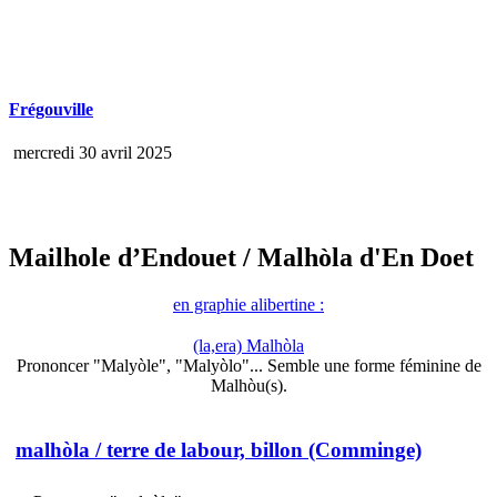
Frégouville
mercredi 30 avril 2025
Mailhole d’Endouet
/ Malhòla d'En Doet
en graphie alibertine :
(la,era) Malhòla
Prononcer "Malyòle", "Malyòlo"... Semble une forme féminine de
Malhòu(s).
malhòla
/ terre de labour, billon (Comminge)