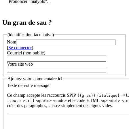
Prononcer "malyòlo"...
Un gran de sau ?
(identification facultative)
Nom
[
Se connecter
]
Courriel (non publié)
Votre site web
Ajoutez votre commentaire ici
Texte de votre message
Ce champ accepte les raccourcis SPIP
{{gras}}
{italique}
-*l
et le code HTML
[texte->url]
<quote>
<code>
<q>
<del>
<in
créer des paragraphes, laissez simplement des lignes vides.