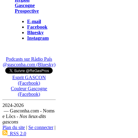
Gascogne
Prospective
E-mail
Facebook
Bluesky
Instagram
Podcasts sur Ràdio País
@gasconha.com (Bluesky)
Esprit GASCON
(Facebook)
Couleur Gascogne
(Facebook)
2024-2026
— Gasconha.com - Noms
e Lòcs -
Nos lieux-dits
gascons
Plan du site
|
Se connecter
|
RSS 2.0