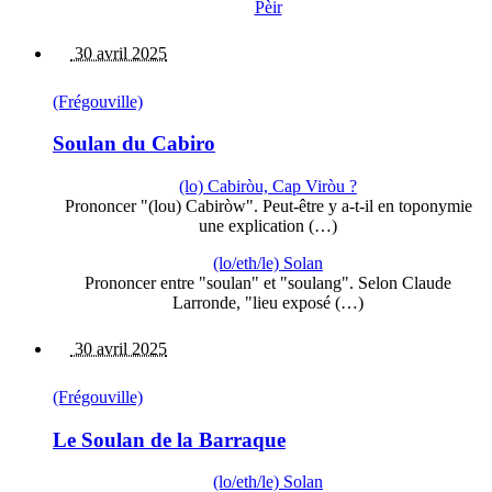
Pèir
30 avril 2025
(Frégouville)
Soulan du Cabiro
(lo) Cabiròu, Cap Viròu ?
Prononcer "(lou) Cabiròw". Peut-être y a-t-il en toponymie
une explication (…)
(lo/eth/le) Solan
Prononcer entre "soulan" et "soulang". Selon Claude
Larronde, "lieu exposé (…)
30 avril 2025
(Frégouville)
Le Soulan de la Barraque
(lo/eth/le) Solan