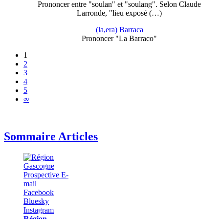
Prononcer entre "soulan" et "soulang". Selon Claude
Larronde, "lieu exposé (…)
(la,era) Barraca
Prononcer "La Barraco"
1
2
3
4
5
∞
Sommaire Articles
Région