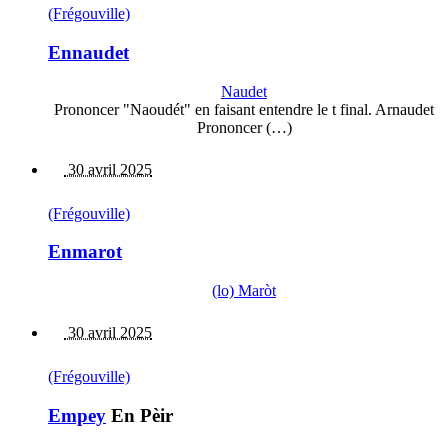
(Frégouville)
Ennaudet
Naudet
Prononcer "Naoudét" en faisant entendre le t final. Arnaudet
Prononcer (…)
30 avril 2025
(Frégouville)
Enmarot
(lo) Maròt
30 avril 2025
(Frégouville)
Empey
En Pèir