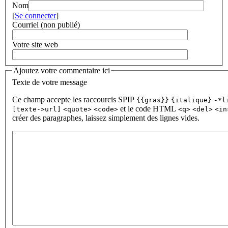
Nom
[
Se connecter
]
Courriel (non publié)
Votre site web
Ajoutez votre commentaire ici
Texte de votre message
Ce champ accepte les raccourcis SPIP
{{gras}}
{italique}
-*l
et le code HTML
[texte->url]
<quote>
<code>
<q>
<del>
<in
créer des paragraphes, laissez simplement des lignes vides.