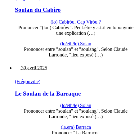
Soulan du Cabiro
(lo) Cabiròu, Cap Viròu ?
Prononcer "(lou) Cabiròw". Peut-être y a-t-il en toponymie
une explication (…)
(lo/eth/le) Solan
Prononcer entre "soulan" et "soulang". Selon Claude
Larronde, "lieu exposé (…)
30 avril 2025
(Frégouville)
Le Soulan de la Barraque
(lo/eth/le) Solan
Prononcer entre "soulan" et "soulang". Selon Claude
Larronde, "lieu exposé (…)
(la,era) Barraca
Prononcer "La Barraco"