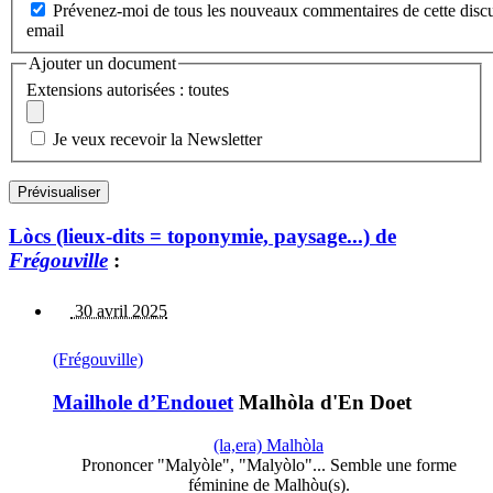
Prévenez-moi de tous les nouveaux commentaires de cette discu
email
Ajouter un document
Extensions autorisées : toutes
Je veux recevoir la Newsletter
Lòcs (lieux-dits = toponymie, paysage...) de
Frégouville
:
30 avril 2025
(Frégouville)
Mailhole d’Endouet
Malhòla d'En Doet
(la,era) Malhòla
Prononcer "Malyòle", "Malyòlo"... Semble une forme
féminine de Malhòu(s).