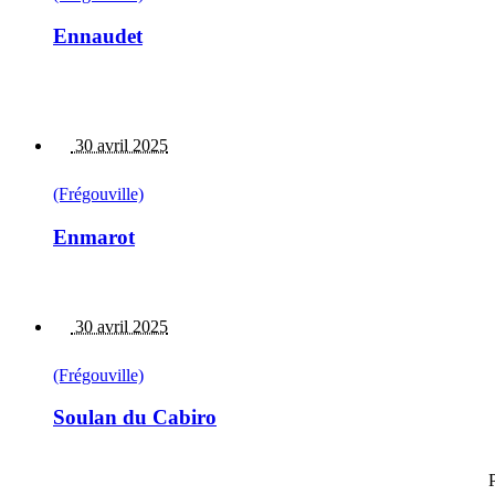
Ennaudet
30 avril 2025
(Frégouville)
Enmarot
30 avril 2025
(Frégouville)
Soulan du Cabiro
P