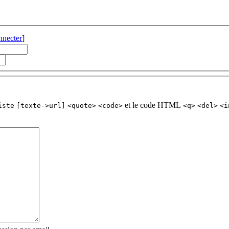
nnecter
]
et le code HTML
iste
[texte->url]
<quote>
<code>
<q>
<del>
<i