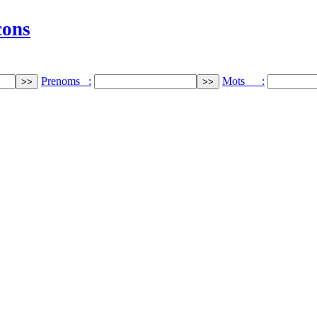
cons
Prenoms :
Mots :