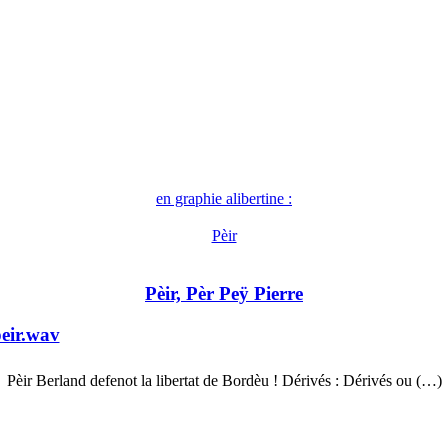
en graphie alibertine :
Pèir
Pèir, Pèr Peÿ Pierre
eir.wav
Pèir Berland defenot la libertat de Bordèu ! Dérivés : Dérivés ou (…)