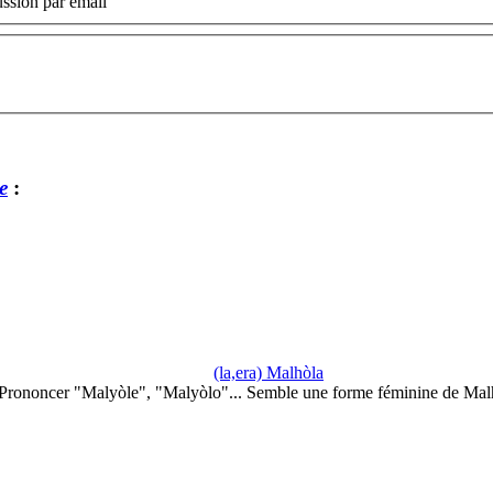
ssion par email
e
:
(la,era) Malhòla
Prononcer "Malyòle", "Malyòlo"... Semble une forme féminine de Mal