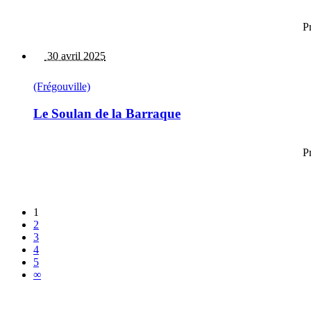
P
30 avril 2025
(Frégouville)
Le Soulan de la Barraque
P
1
2
3
4
5
∞