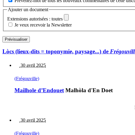
Prévenez-moi de tous les nouveaux commentaires de cette discu
Ajouter un document
Extensions autorisées : toutes
Je veux recevoir la Newsletter
Lòcs (lieux-dits = toponymie, paysage...) de
Frégouvill
30 avril 2025
(Frégouville)
Mailhole d’Endouet
Malhòla d'En Doet
30 avril 2025
(Frégouville)