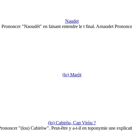
Naudet
Prononcer "Naoudét" en faisant entendre le t final. Arnaudet Prononc
(lo) Maròt
(lo) Cabiròu, Cap Viròu ?
rononcer "(lou) Cabiròw". Peut-être y a-t-il en toponymie une explica