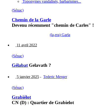
Toponymes vandalisés, barbarismes...
(Sénac)
Chemin de la Garle
Devenu récemment "chemin de Carles" !
(la,era) Garla
11 avril 2022
(Sénac)
Gélabat
Gelavath ?
5 janvier 2025
-
Tederic Merger
(Sénac)
Grabiélot
CN (D) : Quartier de Grabielot