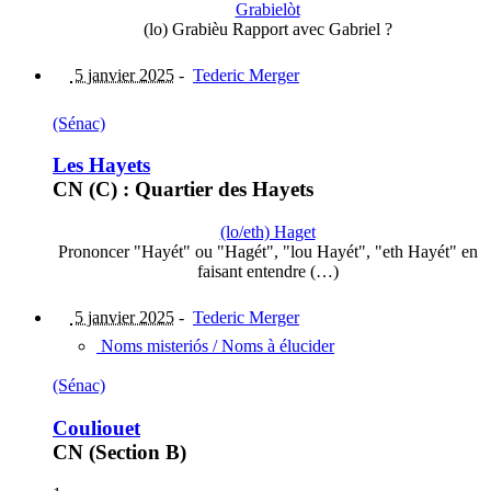
Grabielòt
(lo) Grabièu Rapport avec Gabriel ?
5 janvier 2025
-
Tederic Merger
(Sénac)
Les Hayets
CN (C) : Quartier des Hayets
(lo/eth) Haget
Prononcer "Hayét" ou "Hagét", "lou Hayét", "eth Hayét" en
faisant entendre (…)
5 janvier 2025
-
Tederic Merger
Noms misteriós / Noms à élucider
(Sénac)
Couliouet
CN (Section B)