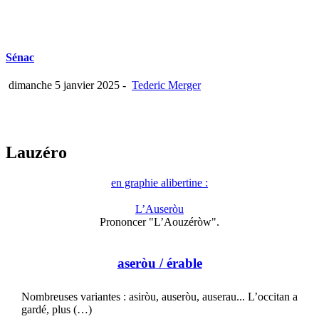
Sénac
dimanche 5 janvier 2025
-
Tederic Merger
Lauzéro
en graphie alibertine :
L’Auseròu
Prononcer "L’Aouzéròw".
aseròu
/ érable
Nombreuses variantes : asiròu, auseròu, auserau... L’occitan a
gardé, plus (…)