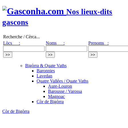
Nos lieux-dits
gascons
Recherche / Cèrca...
Lòcs :
Noms :
Prenoms :
Bigòrra & Quate Vaths
Baronnies
Lavedan
Quatre Vallées / Quate Vaths
Aure-Louron
Barousse / Varossa
Magnoac
Còr de Bigòrra
Còr de Bigòrra