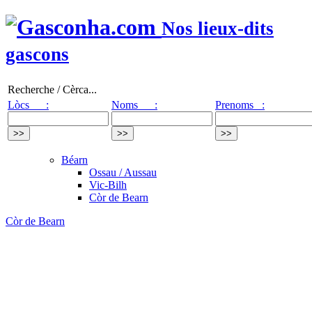
Nos lieux-dits
gascons
Recherche / Cèrca...
Lòcs :
Noms :
Prenoms :
Béarn
Ossau / Aussau
Vic-Bilh
Còr de Bearn
Còr de Bearn