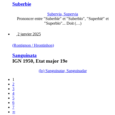
Suberbie
Subervia, Supervia
Prononcer entre "Suberbïe" et "Suberbïo", "Superbië" et
"Superbïo"... Doit (…)
2 janvier 2025
(Rontignon / Hrontinhon)
Sanguinata
IGN 1950, Etat major 19e
(lo) Sanguinatar, Sanguinadar
1
2
3
4
5
6
7
∞