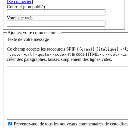
[
Se connecter
]
Courriel (non publié)
Votre site web
Ajoutez votre commentaire ici
Texte de votre message
Ce champ accepte les raccourcis SPIP
{{gras}}
{italique}
-*l
et le code HTML
[texte->url]
<quote>
<code>
<q>
<del>
<in
créer des paragraphes, laissez simplement des lignes vides.
Prévenez-moi de tous les nouveaux commentaires de cette discu