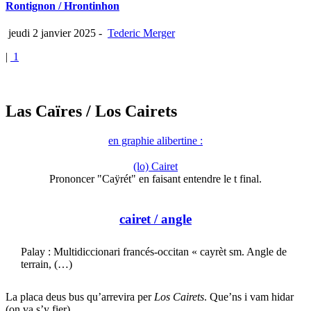
Rontignon / Hrontinhon
jeudi 2 janvier 2025
-
Tederic Merger
|
1
Las Caïres
/ Los Cairets
en graphie alibertine :
(lo) Cairet
Prononcer "Caÿrét" en faisant entendre le t final.
cairet
/ angle
Palay : Multidiccionari francés-occitan « cayrèt sm. Angle de
terrain, (…)
La placa deus bus qu’arrevira per
Los Cairets
. Que’ns i vam hidar
(on va s’y fier)...