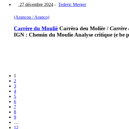
27 décembre 2024
-
Tederic Merger
(Arancou / Aranco)
Carrère du Mouliè
Carrèra deu Molièr
/
Carrère
IGN : Chemin du Moulie Analyse critique (e be pra
1
2
3
4
5
6
7
8
9
…
12