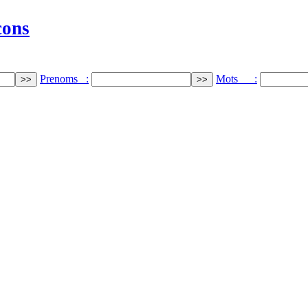
cons
Prenoms :
Mots :