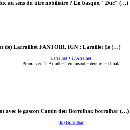
c au sens du titre nobiliaire ? En basque, "Duc" (…)
in de) Larrailhet FANTOIR, IGN : Laraillet (le (…)
Larralhet + L’Arralhet
Prononcer "L’Arrailhét" en faisant entendre le t final.
ent avec le gascon Camin deu Borrolhar. borrolhar (…)
(lo) Borrolhar