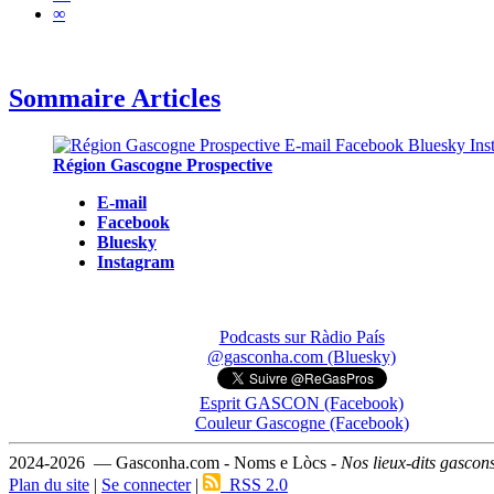
∞
Sommaire Articles
Région Gascogne Prospective
E-mail
Facebook
Bluesky
Instagram
Podcasts sur Ràdio País
@gasconha.com (Bluesky)
Esprit GASCON (Facebook)
Couleur Gascogne (Facebook)
2024-2026 — Gasconha.com - Noms e Lòcs -
Nos lieux-dits gascon
Plan du site
|
Se connecter
|
RSS 2.0