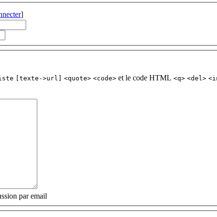
nnecter
]
et le code HTML
iste
[texte->url]
<quote>
<code>
<q>
<del>
<i
ssion par email