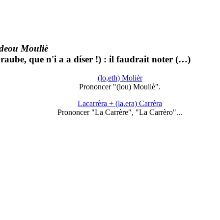
 deou Mouliè
ube, que n'i a a díser !) : il faudrait noter (…)
(lo,eth) Molièr
Prononcer "(lou) Mouliè".
Lacarrèra + (la,era) Carrèra
Prononcer "La Carrère", "La Carrèro"...