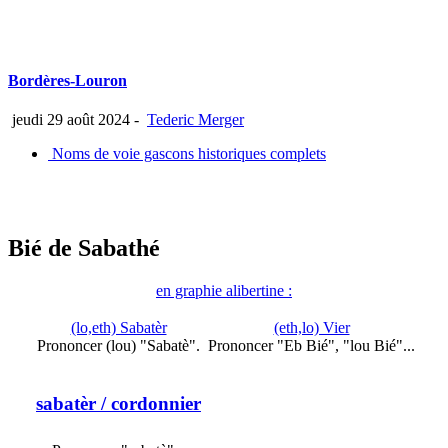
Bordères-Louron
jeudi 29 août 2024
-
Tederic Merger
Noms de voie gascons historiques complets
Bié de Sabathé
en graphie alibertine :
(lo,eth) Sabatèr
(eth,lo) Vier
Prononcer (lou) "Sabatè".
Prononcer "Eb Bié", "lou Bié"...
sabatèr
/ cordonnier