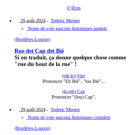
(l’)Èrm
29 août 2024
-
Tederic Merger
Noms de voie gascons historiques partiels
(Bordères-Louron)
Rue det Cap det Bié
Si on traduit, ça donne quelque chose comme
"rue du bout de la rue" !
(eth,lo) Vier
Prononcer "Eb Bié", "lou Bié"...
(lo,eth) Cap
Prononcer "(lou) Cap".
29 août 2024
-
Tederic Merger
Noms de voie gascons historiques complets
(Bordères-Louron)