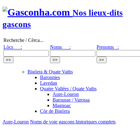
Nos lieux-dits
gascons
Recherche / Cèrca...
Lòcs :
Noms :
Prenoms :
Bigòrra & Quate Vaths
Baronnies
Lavedan
Quatre Vallées / Quate Vaths
Aure-Louron
Barousse / Varossa
Magnoac
Còr de Bigòrra
Aure-Louron
Noms de voie gascons historiques complets