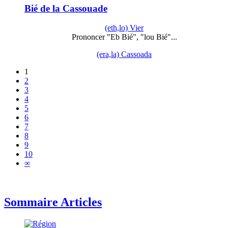
Bié de la Cassouade
(eth,lo) Vier
Prononcer "Eb Bié", "lou Bié"...
(era,la) Cassoada
1
2
3
4
5
6
7
8
9
10
∞
Sommaire Articles