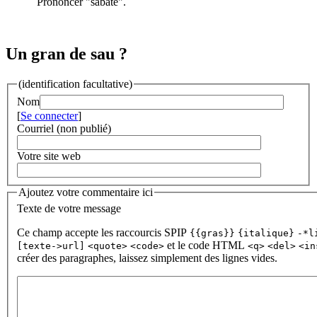
Prononcer "sabatè".
Un gran de sau ?
(identification facultative)
Nom
[
Se connecter
]
Courriel (non publié)
Votre site web
Ajoutez votre commentaire ici
Texte de votre message
Ce champ accepte les raccourcis SPIP
{{gras}}
{italique}
-*l
et le code HTML
[texte->url]
<quote>
<code>
<q>
<del>
<in
créer des paragraphes, laissez simplement des lignes vides.