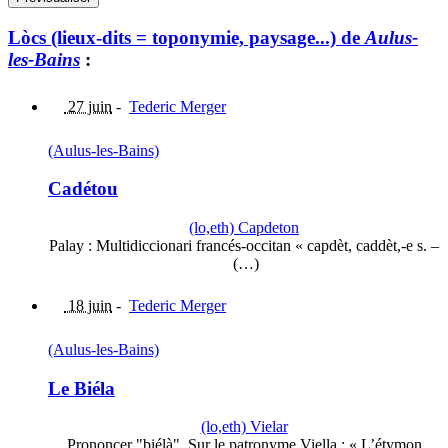
Lòcs (lieux-dits = toponymie, paysage...) de
Aulus-
les-Bains
:
27 juin
-
Tederic Merger
(Aulus-les-Bains)
Cadétou
(lo,eth) Capdeton
Palay : Multidiccionari francés-occitan « capdèt, caddèt,-e s. –
(…)
18 juin
-
Tederic Merger
(Aulus-les-Bains)
Le Biéla
(lo,eth) Vielar
Prononcer "biélà". Sur le patronyme Viella : « L’étymon