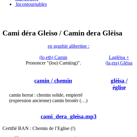
Incontournables
Cami déra Gleiso
/ Camin dera Glèisa
en graphie alibertine :
(lo,eth) Camin
Laglèisa +
Prononcer "(lou) Cami(ng)".
(la,era) Glèisa
camin
/ chemin
glèisa
/
église
camin herrat : chemin solide, empierré
(expression ancienne) camin brostèr (…)
cami_dera_gleisa.mp3
Certifié BAN : Chemin de l’Eglise (!)