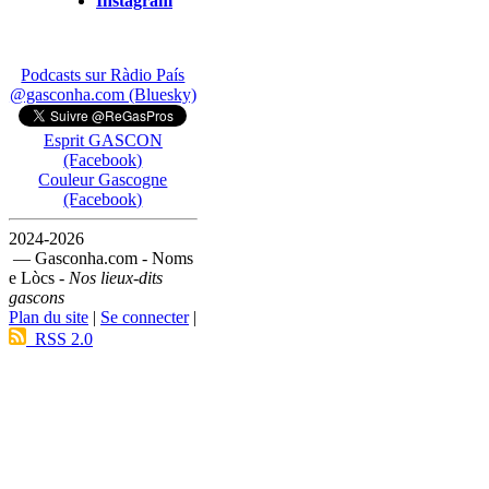
Instagram
Podcasts sur Ràdio País
@gasconha.com (Bluesky)
Esprit GASCON
(Facebook)
Couleur Gascogne
(Facebook)
2024-2026
— Gasconha.com - Noms
e Lòcs -
Nos lieux-dits
gascons
Plan du site
|
Se connecter
|
RSS 2.0