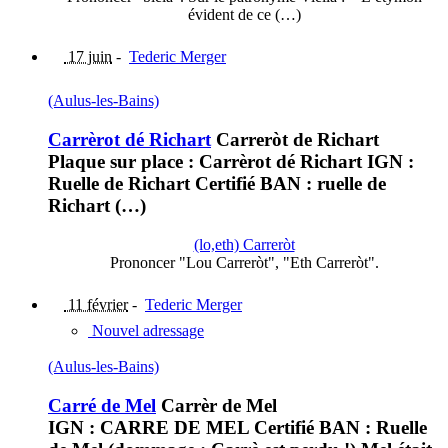
évident de ce (…)
17 juin
-
Tederic Merger
(Aulus-les-Bains)
Carrèrot dé Richart
Carreròt de Richart
Plaque sur place : Carrèrot dé Richart IGN :
Ruelle de Richart Certifié BAN : ruelle de
Richart (…)
(lo,eth) Carreròt
Prononcer "Lou Carreròt", "Eth Carreròt".
11 février
-
Tederic Merger
Nouvel adressage
(Aulus-les-Bains)
Carré de Mel
Carrèr de Mel
IGN : CARRE DE MEL Certifié BAN : Ruelle