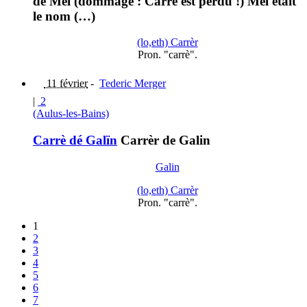
de Mel (dommage : Carrè est perdu !) Mel était
le nom (…)
(lo,eth) Carrèr
Pron. "carrè".
11 février
-
Tederic Merger
|
2
(Aulus-les-Bains)
Carrè dé Galïn
Carrèr de Galin
Galin
(lo,eth) Carrèr
Pron. "carrè".
1
2
3
4
5
6
7