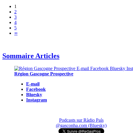
1
2
3
4
5
∞
Sommaire Articles
Région Gascogne Prospective
E-mail
Facebook
Bluesky
Instagram
Podcasts sur Ràdio País
@gasconha.com (Bluesky)