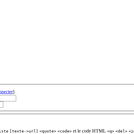
nnecter
]
et le code HTML
iste
[texte->url]
<quote>
<code>
<q>
<del>
<i