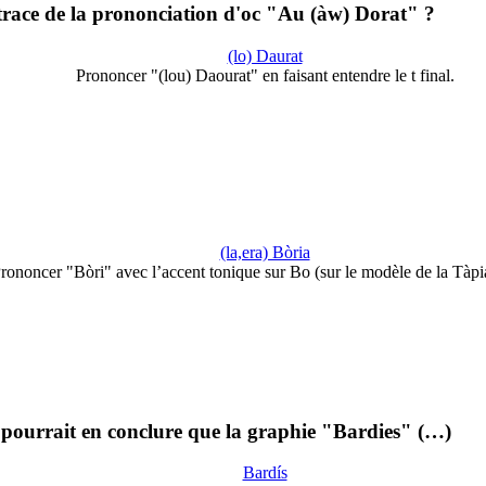
 trace de la prononciation d'oc "Au (àw) Dorat" ?
(lo) Daurat
Prononcer "(lou) Daourat" en faisant entendre le t final.
(la,era) Bòria
rononcer "Bòri" avec l’accent tonique sur Bo (sur le modèle de la Tàpi
 pourrait en conclure que la graphie "Bardies" (…)
Bardís