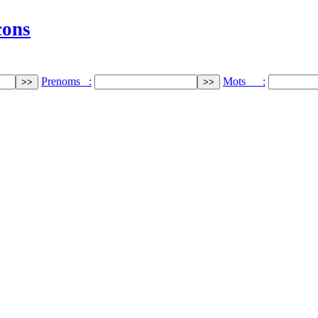
cons
Prenoms :
Mots :