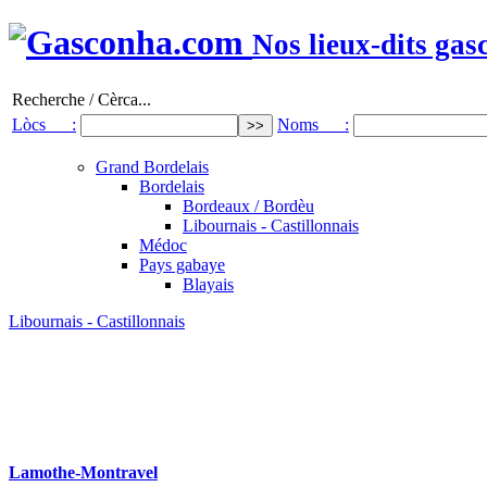
Nos lieux-dits gas
Recherche / Cèrca...
Lòcs :
Noms :
Grand Bordelais
Bordelais
Bordeaux / Bordèu
Libournais - Castillonnais
Médoc
Pays gabaye
Blayais
Libournais - Castillonnais
Lamothe-Montravel