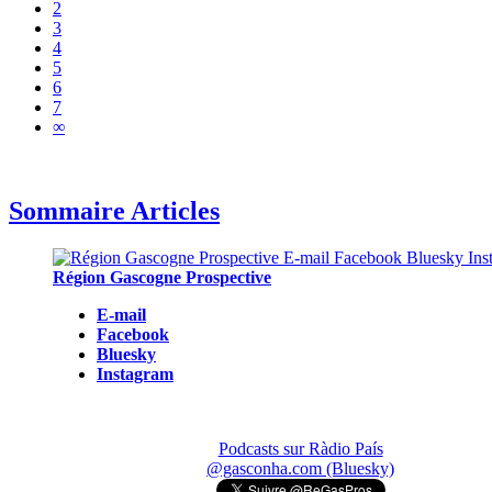
2
3
4
5
6
7
∞
Sommaire Articles
Région Gascogne Prospective
E-mail
Facebook
Bluesky
Instagram
Podcasts sur Ràdio País
@gasconha.com (Bluesky)