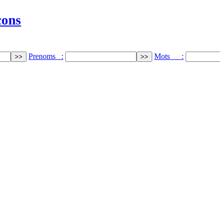
cons
Prenoms :
Mots :