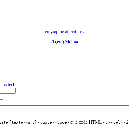
en graphie alibertine :
(la,era) Molina
nnecter
]
et le code HTML
iste
[texte->url]
<quote>
<code>
<q>
<del>
<i