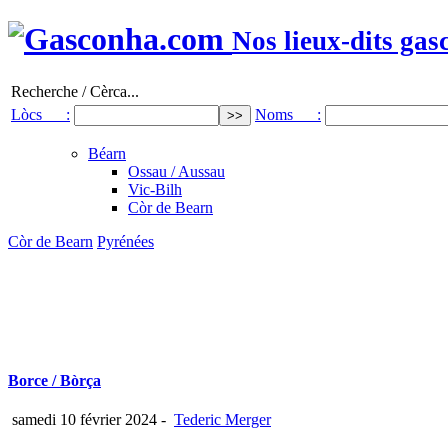
Nos lieux-dits gas
Recherche / Cèrca...
Lòcs :
Noms :
Béarn
Ossau / Aussau
Vic-Bilh
Còr de Bearn
Còr de Bearn
Pyrénées
Borce / Bòrça
samedi 10 février 2024
-
Tederic Merger