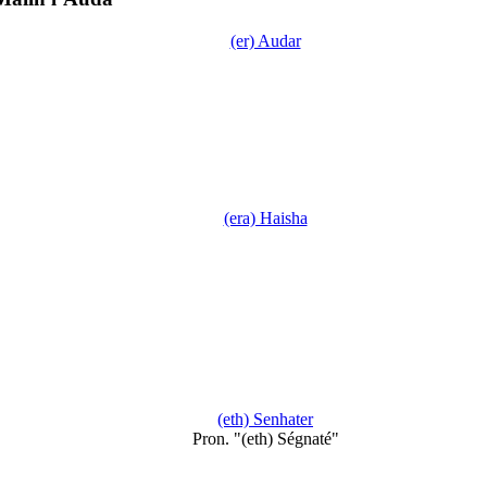
(er) Audar
(era) Haisha
(eth) Senhater
Pron. "(eth) Ségnaté"