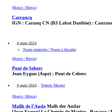
(Borce / Bòrça)
Carrancq
IGN : Caranq CN (B3 Labat Daubise) : Canrancq
6 mars 2024
Noms misteriós / Noms à élucider
(Borce / Bòrça)
Pont de Sebers
Jean Eygun (Aspe) : Pont de Cebers
6 mars 2024
-
Tederic Merger
(Borce / Bòrça)
Mailh de l’Auda
Malh der Audar
[Jean Eygun] Le Chemin de Marine - Banasse / 