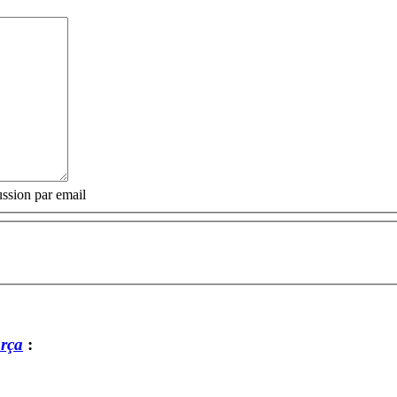
ssion par email
òrça
: