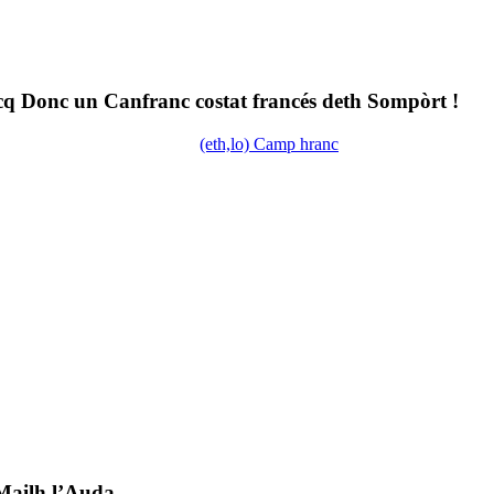
 Donc un Canfranc costat francés deth Sompòrt !
(eth,lo) Camp hranc
Mailh l’Auda