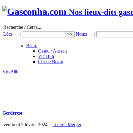
Nos lieux-dits gas
Recherche / Cèrca...
Lòcs :
Noms :
Béarn
Ossau / Aussau
Vic-Bilh
Còr de Bearn
Vic-Bilh
Gerderest
vendredi 2 février 2024
-
Tederic Merger