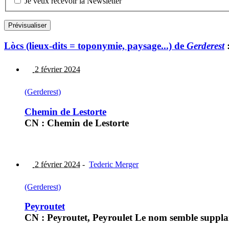
Je veux recevoir la Newsletter
Lòcs (lieux-dits = toponymie, paysage...) de
Gerderest
2 février 2024
(Gerderest)
Chemin de Lestorte
CN : Chemin de Lestorte
2 février 2024
-
Tederic Merger
(Gerderest)
Peyroutet
CN : Peyroutet, Peyroulet Le nom semble supplan