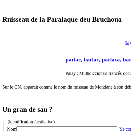
Ruisseau de la Paralaque deu Bruchoua
(la
parlac, barlac, parlaca, ba
Palay : Multidiccionari francés-occi
Sur le CN, apparait comme le nom du ruisseau de Mondane à son déb
Un gran de sau ?
(identification facultative)
Nom
[
Se co