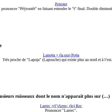
Peirotet
prononcer "Pèÿroutét" en faisant entendre le "t" final. Double diminut
e
Lapotja + (la,era) Potja
Très proche de "Lapoja" (Lapouche) qui existe plus au nord et à l’est
sieurs ruisseaux dont le nom n'apparait plus sur (…)
Larrec +(l’)Arrec, (lo) Rec
Prononcer "Larrec".