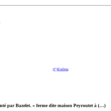
:
(l’)Estòrta
té par Bazelet. « ferme dite maison Peyroutet à (…)