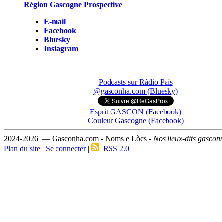
Région Gascogne Prospective
E-mail
Facebook
Bluesky
Instagram
Podcasts sur Ràdio País
@gasconha.com (Bluesky)
Esprit GASCON (Facebook)
Couleur Gascogne (Facebook)
2024-2026 — Gasconha.com - Noms e Lòcs -
Nos lieux-dits gascon
Plan du site
|
Se connecter
|
RSS 2.0