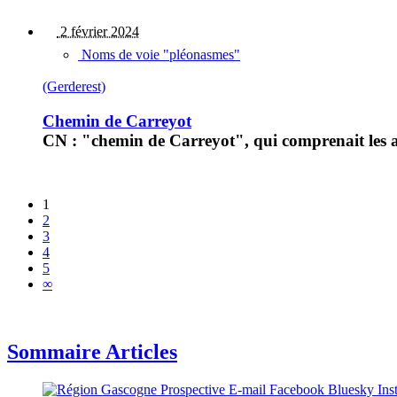
2 février 2024
Noms de voie "pléonasmes"
(Gerderest)
Chemin de Carreyot
CN : "chemin de Carreyot", qui comprenait les a
1
2
3
4
5
∞
Sommaire Articles