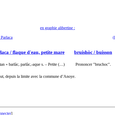
en graphie alibertine :
) Parlaca
(
rlaca
/ flaque d'eau, petite mare
bruishòc
/ buisson
tan « barlàc, parlàc,-aque s. – Petite (…)
Prononcer "bruchoc".
ut, depuis la limite avec la commune d’Anoye.
nnecter
]