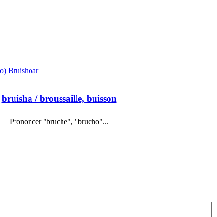
lo) Bruishoar
bruisha
/ broussaille, buisson
Prononcer "bruche", "brucho"...