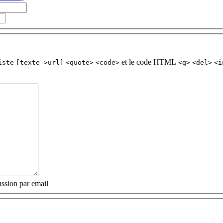
et le code HTML
iste
[texte->url]
<quote>
<code>
<q>
<del>
<i
ssion par email