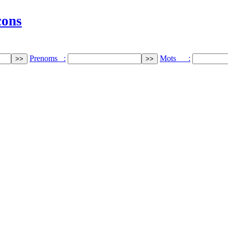
cons
Prenoms :
Mots :