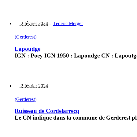
2 février 2024
-
Tederic Merger
(Gerderest)
Lapoudge
IGN : Poey IGN 1950 : Lapoudge CN : Lapoutg
2 février 2024
(Gerderest)
Ruisseau de Cordelarrecq
Le CN indique dans la commune de Gerderest plu