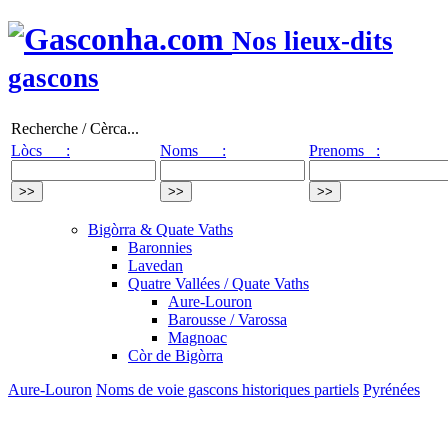
Nos lieux-dits
gascons
Recherche / Cèrca...
Lòcs :
Noms :
Prenoms :
Bigòrra & Quate Vaths
Baronnies
Lavedan
Quatre Vallées / Quate Vaths
Aure-Louron
Barousse / Varossa
Magnoac
Còr de Bigòrra
Aure-Louron
Noms de voie gascons historiques partiels
Pyrénées