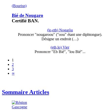
(Bourisp)
Bié de Nougaro
Certifié BAN.
(lo,eth) Nogaròu
Prononcer "nougaroou" ("oou" étant une diphtongue).
Désigne un endroit (…)
(eth,lo) Vier
Prononcer "Eb Bié", "lou Bié"...
1
2
3
∞
Sommaire Articles