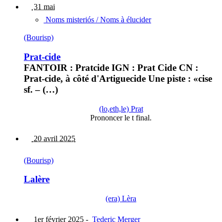
31 mai
Noms misteriós / Noms à élucider
(Bourisp)
Prat-cide
FANTOIR : Pratcide IGN : Prat Cide CN :
Prat-cide, à côté d'Artiguecide Une piste : «cise
sf. – (…)
(lo,eth,le) Prat
Prononcer le t final.
20 avril 2025
(Bourisp)
Lalère
(era) Lèra
1er février 2025
-
Tederic Merger