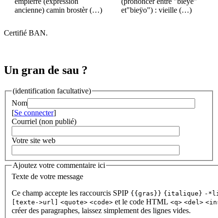
empierré (expression
(prononcer entre "bieÿe"
ancienne) camin brostèr (…)
et"bieÿo") : vieille (…)
Certifié BAN.
Un gran de sau ?
(identification facultative)
Nom
[
Se connecter
]
Courriel (non publié)
Votre site web
Ajoutez votre commentaire ici
Texte de votre message
Ce champ accepte les raccourcis SPIP
{{gras}}
{italique}
-*l
et le code HTML
[texte->url]
<quote>
<code>
<q>
<del>
<in
créer des paragraphes, laissez simplement des lignes vides.