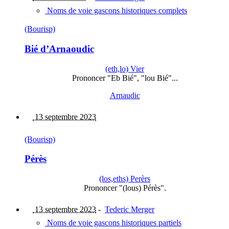
Noms de voie gascons historiques complets
(Bourisp)
Bié d’Arnaoudic
(eth,lo) Vier
Prononcer "Eb Bié", "lou Bié"...
Arnaudic
13 septembre 2023
(Bourisp)
Pérès
(los,eths) Perèrs
Prononcer "(lous) Pérès".
13 septembre 2023
-
Tederic Merger
Noms de voie gascons historiques partiels