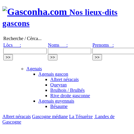
Nos lieux-dits
gascons
Recherche / Cèrca...
Lòcs :
Noms :
Prenoms :
Agenais
Agenais gascon
Albret néracais
Queyran
Brulhois / Brulhés
Rive droite gasconne
Agenais guyennais
Bésaume
Albret néracais
Gascogne médiane
La Ténarèze
Landes de
Gascogne