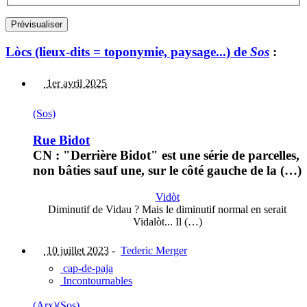
Lòcs (lieux-dits = toponymie, paysage...) de
Sos
:
1er avril 2025
(Sos)
Rue Bidot
CN : "Derrière Bidot" est une série de parcelles,
non bâties sauf une, sur le côté gauche de la (…)
Vidòt
Diminutif de Vidau ? Mais le diminutif normal en serait
Vidalòt... Il (…)
10 juillet 2023
-
Tederic Merger
cap-de-paja
Incontournables
(Arx)
(Sos)