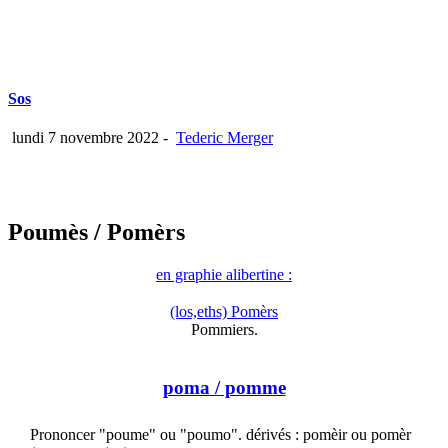
Sos
lundi 7 novembre 2022
-
Tederic Merger
Poumès
/ Pomèrs
en graphie alibertine :
(los,eths) Pomèrs
Pommiers.
poma
/ pomme
Prononcer "poume" ou "poumo". dérivés : pomèir ou pomèr