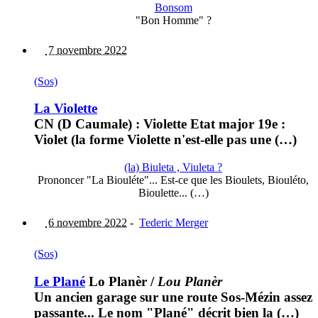
Bonsom
"Bon Homme" ?
7 novembre 2022
(Sos)
La Violette
CN (D Caumale) : Violette Etat major 19e :
Violet (la forme Violette n'est-elle pas une (…)
(la) Biuleta , Viuleta ?
Prononcer "La Biouléte"... Est-ce que les Bioulets, Biouléto,
Bioulette... (…)
6 novembre 2022
-
Tederic Merger
(Sos)
Le Plané
Lo Planèr
/
Lou Planèr
Un ancien garage sur une route Sos-Mézin assez
passante... Le nom "Plané" décrit bien la (…)