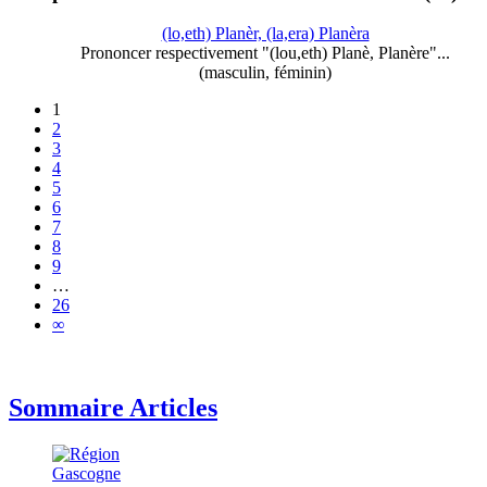
(lo,eth) Planèr, (la,era) Planèra
Prononcer respectivement "(lou,eth) Planè, Planère"...
(masculin, féminin)
1
2
3
4
5
6
7
8
9
…
26
∞
Sommaire Articles