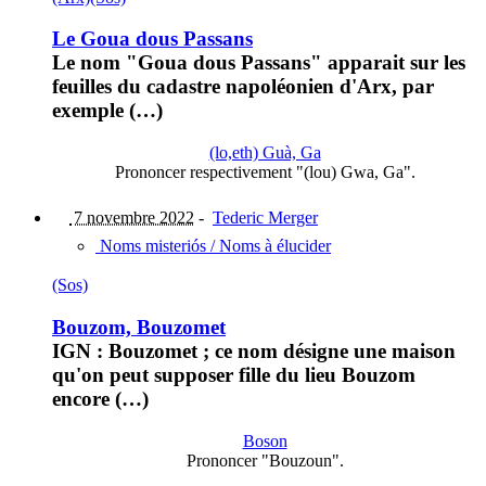
Le Goua dous Passans
Le nom "Goua dous Passans" apparait sur les
feuilles du cadastre napoléonien d'Arx, par
exemple (…)
(lo,eth) Guà, Ga
Prononcer respectivement "(lou) Gwa, Ga".
7 novembre 2022
-
Tederic Merger
Noms misteriós / Noms à élucider
(Sos)
Bouzom, Bouzomet
IGN : Bouzomet ; ce nom désigne une maison
qu'on peut supposer fille du lieu Bouzom
encore (…)
Boson
Prononcer "Bouzoun".