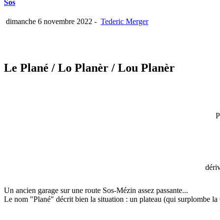
Sos
dimanche 6 novembre 2022
-
Tederic Merger
Le Plané
/ Lo Planèr
/ Lou Planèr
P
déri
Un ancien garage sur une route Sos-Mézin assez passante...
Le nom "Plané" décrit bien la situation : un plateau (qui surplombe la 