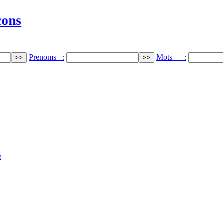
cons
Prenoms :
Mots :
e