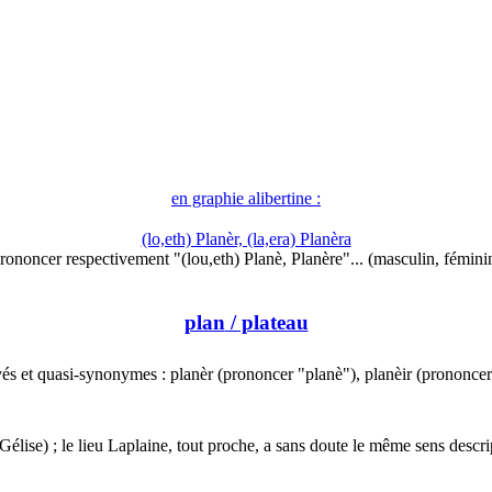
en graphie alibertine :
(lo,eth) Planèr, (la,era) Planèra
rononcer respectivement "(lou,eth) Planè, Planère"... (masculin, fémini
plan
/ plateau
vés et quasi-synonymes : planèr (prononcer "planè"), planèir (prononce
Gélise) ; le lieu Laplaine, tout proche, a sans doute le même sens descri