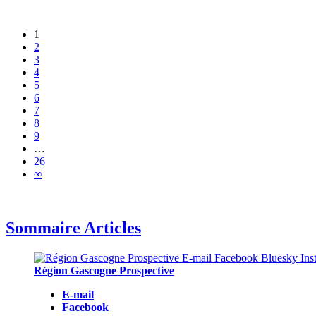
1
2
3
4
5
6
7
8
9
…
26
∞
Sommaire Articles
Région Gascogne Prospective
E-mail
Facebook