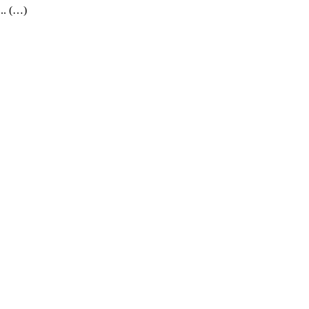
... (…)