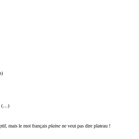
n)
r (…)
ptif, mais le mot français
plaine
ne veut pas dire plateau !