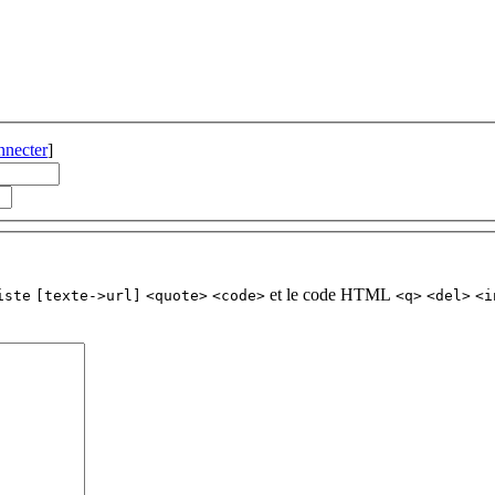
nnecter
]
et le code HTML
iste
[texte->url]
<quote>
<code>
<q>
<del>
<i