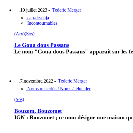
10 juillet 2023
-
Tederic Merger
cap-de-paja
Incontournables
(Arx)
(Sos)
Le Goua dous Passans
Le nom "Goua dous Passans" apparait sur les fe
7 novembre 2022
-
Tederic Merger
Noms misteriós / Noms à élucider
(Sos)
Bouzom, Bouzomet
IGN : Bouzomet ; ce nom désigne une maison qu'