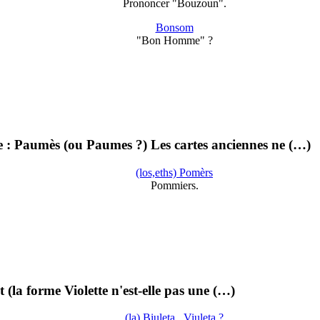
Prononcer "Bouzoun".
Bonsom
"Bon Homme" ?
e : Paumès (ou Paumes ?) Les cartes anciennes ne (…)
(los,eths) Pomèrs
Pommiers.
 (la forme Violette n'est-elle pas une (…)
(la) Biuleta , Viuleta ?