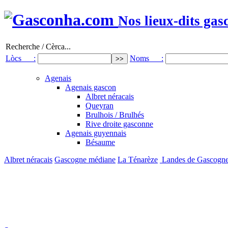
Nos lieux-dits gas
Recherche / Cèrca...
Lòcs :
Noms :
Agenais
Agenais gascon
Albret néracais
Queyran
Brulhois / Brulhés
Rive droite gasconne
Agenais guyennais
Bésaume
Albret néracais
Gascogne médiane
La Ténarèze
Landes de Gascogn