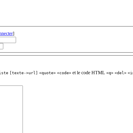
nnecter
]
et le code HTML
iste
[texte->url]
<quote>
<code>
<q>
<del>
<i