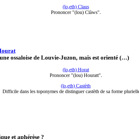
(lo,eth) Claus
Prononcer "(lou) Clàws".
 Hourat
une ossaloise de Louvie-Juzon, mais est orienté (…)
(lo,eth) Horat
Prononcer "(lou) Houratt".
(lo,eth) Castèth
Difficile dans les toponymes de distinguer castèth de sa forme pluriel
que et aphérèse ?