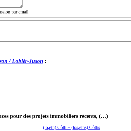
ssion par email
zon / Lobièr-Juson
:
sauces pour des projets immobiliers récents, (…)
(lo,eth) Còth + (los,eths) Còths