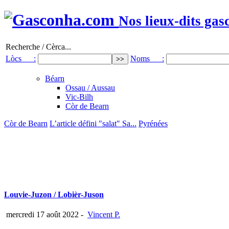
Nos lieux-dits gas
Recherche / Cèrca...
Lòcs :
Noms :
Béarn
Ossau / Aussau
Vic-Bilh
Còr de Bearn
Còr de Bearn
L’article défini "salat" Sa...
Pyrénées
Louvie-Juzon / Lobièr-Juson
mercredi 17 août 2022
-
Vincent P.