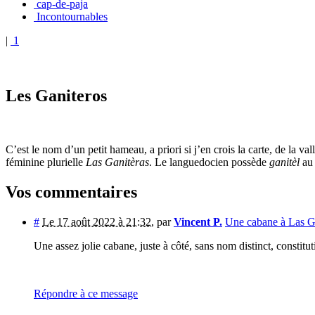
cap-de-paja
Incontournables
|
1
Les Ganiteros
C’est le nom d’un petit hameau, a priori si j’en crois la carte, de la 
féminine plurielle
Las Ganitèras
. Le languedocien possède
ganitèl
au 
Vos commentaires
#
Le 17 août 2022 à 21:32
,
par
Vincent P.
Une cabane à Las G
Une assez jolie cabane, juste à côté, sans nom distinct, constitu
Répondre à ce message