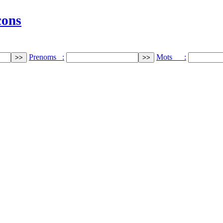
cons
Prenoms :
Mots :