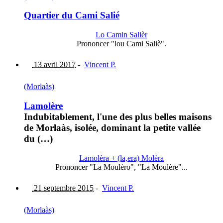
Quartier du Cami Salié
Lo Camin Salièr
Prononcer "lou Cami Saliè".
13 avril 2017
-
Vincent P.
(Morlaàs)
Lamolère
Indubitablement, l'une des plus belles maisons
de Morlaàs, isolée, dominant la petite vallée
du (…)
Lamolèra + (la,era) Molèra
Prononcer "La Moulèro", "La Moulère"...
21 septembre 2015
-
Vincent P.
(Morlaàs)