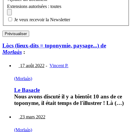
Extensions autorisées : toutes
Je veux recevoir la Newsletter
Lòcs (lieux-dits = toponymie, paysage...) de
Morlaàs
:
17 août 2022
-
Vincent P.
(Morlaàs)
Le Basacle
Nous avons discuté il y a bientôt 10 ans de ce
toponyme, il était temps de l'illustrer ! Là (…)
23 mars 2022
(Morlaàs)