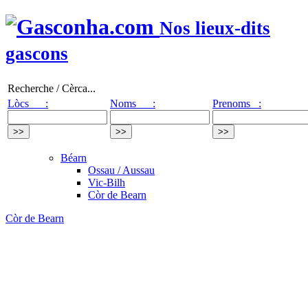
Nos lieux-dits
gascons
Recherche / Cèrca...
Lòcs :
Noms :
Prenoms :
Béarn
Ossau / Aussau
Vic-Bilh
Còr de Bearn
Còr de Bearn