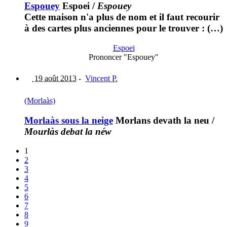
Espouey
Espoei
/
Espouey
Cette maison n'a plus de nom et il faut recourir
à des cartes plus anciennes pour le trouver : (…)
Espoei
Prononcer "Espouey"
19 août 2013
-
Vincent P.
(Morlaàs)
Morlaàs sous la neige
Morlans devath la neu
/
Mourlàs debat la néw
1
2
3
4
5
6
7
8
9