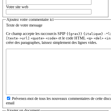
Votre site web
Ajoutez votre commentaire ici
Texte de votre message
Ce champ accepte les raccourcis SPIP
{{gras}}
{italique}
-*l
et le code HTML
[texte->url]
<quote>
<code>
<q>
<del>
<in
créer des paragraphes, laissez simplement des lignes vides.
Prévenez-moi de tous les nouveaux commentaires de cette discu
email
Ajouter un document