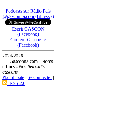
Podcasts sur Ràdio País
@gasconha.com (Bluesky)
Esprit GASCON
(Facebook)
Couleur Gascogne
(Facebook)
2024-2026
— Gasconha.com - Noms
e Lòcs -
Nos lieux-dits
gascons
Plan du site
|
Se connecter
|
RSS 2.0