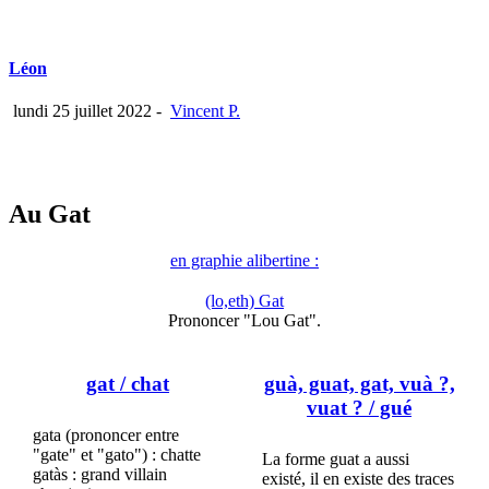
Léon
lundi 25 juillet 2022
-
Vincent P.
Au Gat
en graphie alibertine :
(lo,eth) Gat
Prononcer "Lou Gat".
gat
/ chat
guà, guat, gat, vuà ?,
vuat ?
/ gué
gata (prononcer entre
"gate" et "gato") : chatte
La forme guat a aussi
gatàs : grand villain
existé, il en existe des traces