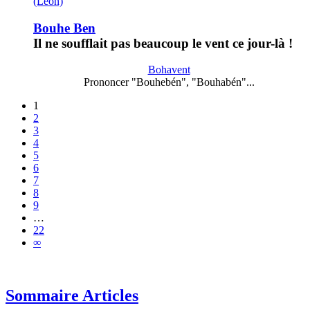
(Léon)
Bouhe Ben
Il ne soufflait pas beaucoup le vent ce jour-là !
Bohavent
Prononcer "Bouhebén", "Bouhabén"...
1
2
3
4
5
6
7
8
9
…
22
∞
Sommaire Articles