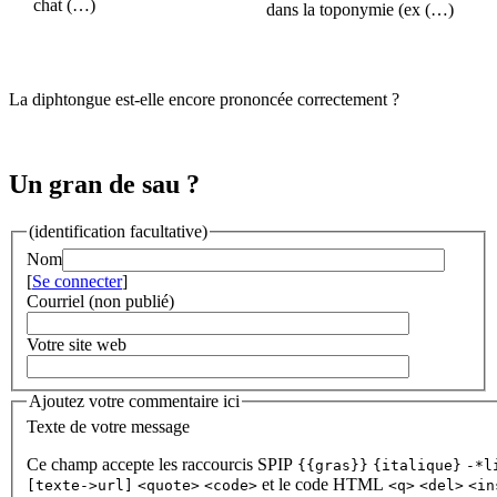
chat (…)
dans la toponymie (ex (…)
La diphtongue est-elle encore prononcée correctement ?
Un gran de sau ?
(identification facultative)
Nom
[
Se connecter
]
Courriel (non publié)
Votre site web
Ajoutez votre commentaire ici
Texte de votre message
Ce champ accepte les raccourcis SPIP
{{gras}}
{italique}
-*l
et le code HTML
[texte->url]
<quote>
<code>
<q>
<del>
<in