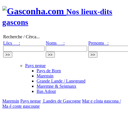
Nos lieux-dits
gascons
Recherche / Cèrca...
Lòcs :
Noms :
Prenoms :
Pays negue
Pays de Born
Marensin
Grande Lande / Lanegrand
Maremne & Seignanx
Bas Adour
Marensin
Pays negue
Landes de Gascogne
Mar e còsta gascona /
Ma é coste gascoune